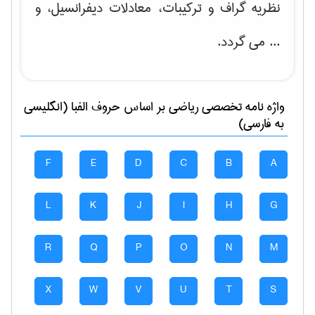
نظریه گراف و تركیبات، معادلات دیفرانسیل
، و
... می گردد.
واژه نامه تخصصی
رياضی
بر اساس حروف الفبا (انگلیسی
به فارسی)
F
E
D
C
B
A
L
K
J
I
H
G
R
Q
P
O
N
M
X
W
V
U
T
S