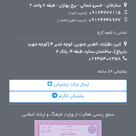
ستارخان - خسرو شمالی - برج بهاران - طبقه 7 واحد 2
09124677115
مدیریت گروه
09124648967
مدیریت فناوری اطلاعات
تماس با شعبه کرج
البرز، نظرآباد، الغدیر جنوبی، کوچه غدیر 4 (کوچه شهید
بذرپاچ)، ساختمان ستاره، طبقه 4، پلاک 6
02645408358
پشتیبانی 24 ساعته
ارسال تیکت پشتیبانی
پشتیبانی تلگرام
مجوز رسمی فعالیت از وزارت فرهنگ و ارشاد اسلامی