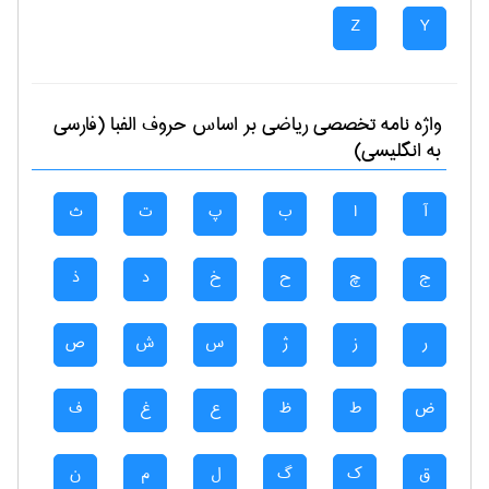
Z
Y
واژه نامه تخصصی
رياضی
بر اساس حروف الفبا (فارسی
به انگلیسی)
آ
ا
ب
پ
ت
ث
ج
چ
ح
خ
د
ذ
ر
ز
ژ
س
ش
ص
ض
ط
ظ
ع
غ
ف
ق
ک
گ
ل
م
ن