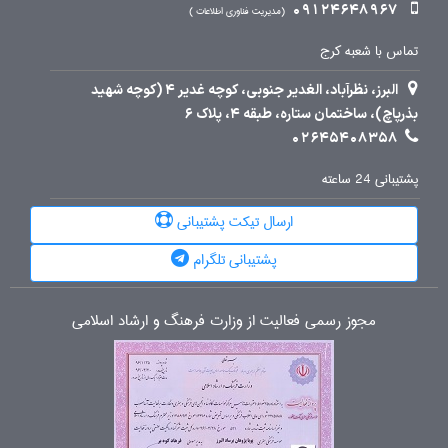
09124648967
مدیریت فناوری اطلاعات
تماس با شعبه کرج
البرز، نظرآباد، الغدیر جنوبی، کوچه غدیر 4 (کوچه شهید
بذرپاچ)، ساختمان ستاره، طبقه 4، پلاک 6
02645408358
پشتیبانی 24 ساعته
ارسال تیکت پشتیبانی
پشتیبانی تلگرام
مجوز رسمی فعالیت از وزارت فرهنگ و ارشاد اسلامی