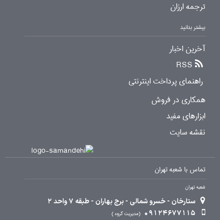
ترجمه ارزان
بیشتر بدانید
آخرین اخبار
RSS
راهنمای پرداخت اینترنتی
همکاری در فروش
ابزارهای مفید
نقشه سایت
تماس با شعبه تهران
شعبه تهران
ستارخان - خسرو شمالی - برج بهاران - طبقه 7 واحد 2
09124677115
مدیریت گروه