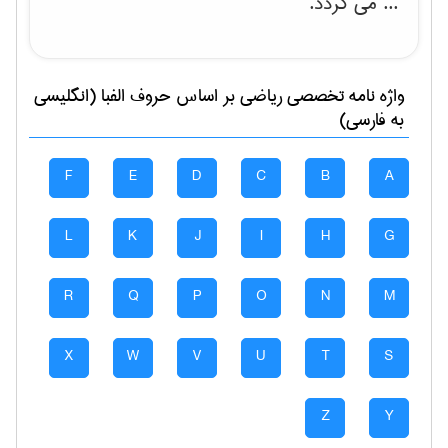
... می گردد.
واژه نامه تخصصی
رياضی
بر اساس حروف الفبا (انگلیسی
به فارسی)
F
E
D
C
B
A
L
K
J
I
H
G
R
Q
P
O
N
M
X
W
V
U
T
S
Z
Y