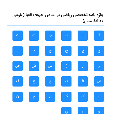
واژه نامه تخصصی
رياضی
بر اساس حروف الفبا (فارسی
به انگلیسی)
آ
ا
ب
پ
ت
ث
ج
چ
ح
خ
د
ذ
ر
ز
ژ
س
ش
ص
ض
ط
ظ
ع
غ
ف
ق
ک
گ
ل
م
ن
و
ه
ی