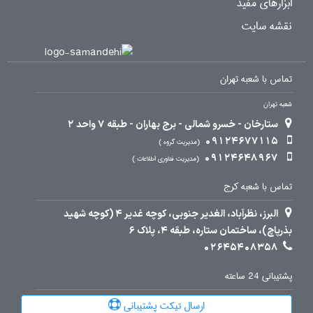
ابزارهای مفید
نقشه سایت
تماس با شعبه تهران
شعبه تهران
ستارخان - خسرو شمالی - برج بهاران - طبقه 7 واحد 2
09124677115
مدیریت گروه
09124648967
مدیریت فناوری اطلاعات
تماس با شعبه کرج
البرز، نظرآباد، الغدیر جنوبی، کوچه غدیر 4 (کوچه شهید
بذرپاچ)، ساختمان ستاره، طبقه 4، پلاک 6
02645408358
پشتیبانی 24 ساعته
ارسال تیکت پشتیبانی