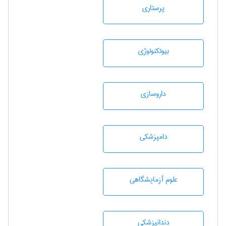
پرستاری
بيوتكنولوژی
داروسازی
دامپزشكی
علوم آزمايشگاهی
دندانپزشكی