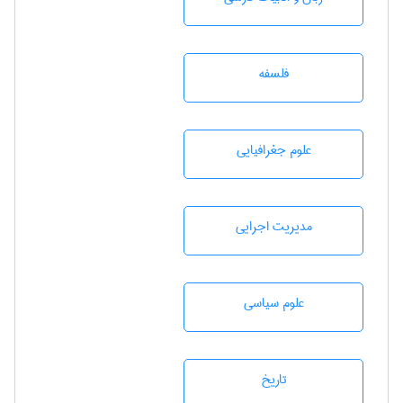
فلسفه
علوم جغرافيايی
مديريت اجرايی
علوم سياسی
تاريخ