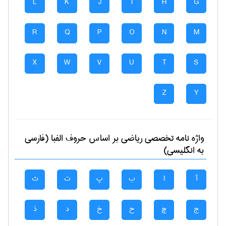
L
K
J
I
H
G
R
Q
P
O
N
M
X
W
V
U
T
S
Z
Y
واژه نامه تخصصی
رياضی
بر اساس حروف الفبا (فارسی
به انگلیسی)
آ
ا
ب
پ
ت
ث
ج
چ
ح
خ
د
ذ