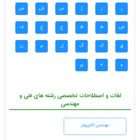
ر
ز
ژ
س
ش
ص
ض
ط
ظ
ع
غ
ف
ق
ک
گ
ل
م
ن
و
ه
ی
لغات و اصطلاحات تخصصی رشته های فنی و
مهندسی
مهندسی كامپيوتر