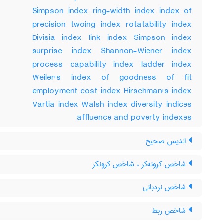
Simpson index ring-width index index of
precision twoing index rotatability index
Divisia index link index Simpson index
surprise index Shannon-Wiener index
process capability index ladder index
Weiler's index of goodness of fit
employment cost index Hirschman's index
Vartia index Walsh index diversity indices
affluence and poverty indexes
اندیس صحیح
شاخص کرونه‌کر ، شاخص کرونکر
شاخص نردبانی
شاخص ربط