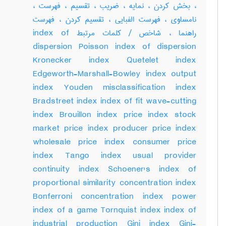
، بخش کردن ، نمایه ، ضریب ، تقسیم ، فهرست ،
نامساوی ، فهرست الفبایی ، تقسیم کردن ، فهرست
راهنما ، شاخص / کلمات مرتبط index of
dispersion Poisson index of dispersion
Kronecker index Quetelet index
Edgeworth-Marshall-Bowley index output
index Youden misclassification index
Bradstreet index index of fit wave-cutting
index Brouillon index price index stock
market price index producer price index
wholesale price index consumer price
index Tango index usual provider
continuity index Schoener's index of
proportional similarity concentration index
Bonferroni concentration index power
index of a game Tornquist index index of
industrial production Gini index Gini-