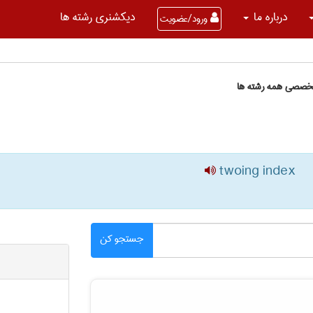
درباره ما
دیکشنری رشته ها
ورود/عضویت
تخصصی همه رشته ها
twoing index
جستجو کن