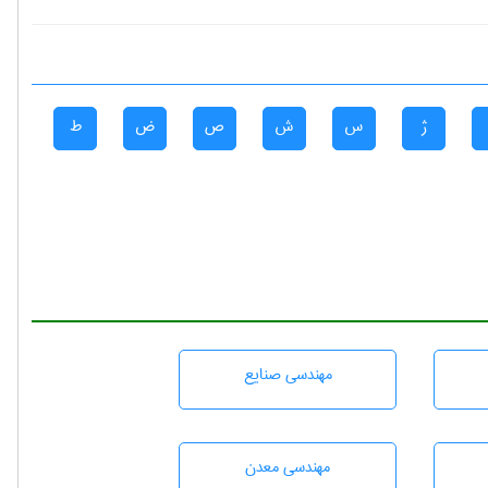
ژ
س
ش
ص
ض
ط
مهندسی صنايع
مهندسی معدن