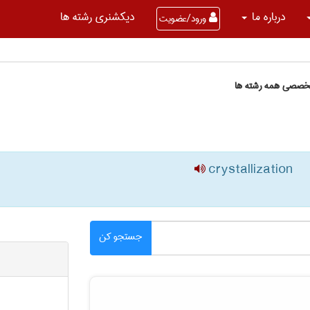
درباره ما
دیکشنری رشته ها
ورود/عضویت
تخصصی همه رشته ها
crystallization
جستجو کن