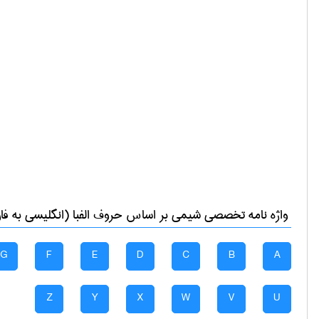
واژه نامه تخصصی
شيمی
بر اساس حروف الفبا (انگلیسی به فا
G
F
E
D
C
B
A
Z
Y
X
W
V
U