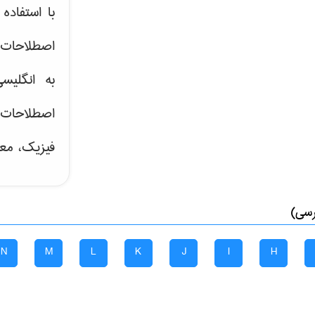
با استفاد
اصطلاحات ت
به انگلیس
اصطلاحات
فیزیک، معد
رسی)
N
M
L
K
J
I
H