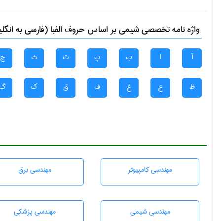
واژه نامه تخصصی
شيمی
بر اساس حروف الفبا (فارسی به انگل
آ
ا
ب
پ
ت
ث
ج
ظ
ع
غ
ف
ق
ک
گ
مهندسی كامپيوتر
مهندسی برق
مهندسي شيمی
مهندسی پزشکی