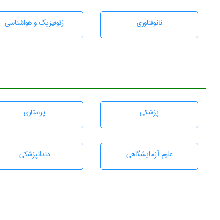
نانوفناوری
ژئوفيزيك و هواشناسی
پزشكی
پرستاری
علوم آزمايشگاهی
دندانپزشكی