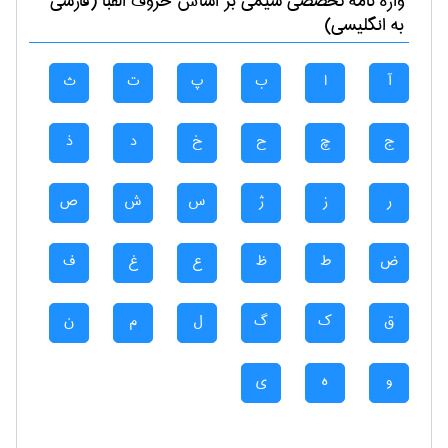
واژه نامه تخصصی
شيمی
بر اساس حروف الفبا (فارسی
به انگلیسی)
آ
ا
ب
پ
ت
ث
ج
چ
ح
خ
د
ذ
ر
ز
ژ
س
ش
ص
ض
ط
ظ
ع
غ
ف
ق
ک
گ
ل
م
ن
و
ه
ی