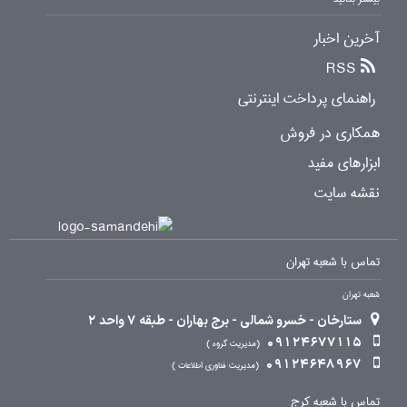
آخرین اخبار
RSS
راهنمای پرداخت اینترنتی
همکاری در فروش
ابزارهای مفید
نقشه سایت
تماس با شعبه تهران
شعبه تهران
ستارخان - خسرو شمالی - برج بهاران - طبقه 7 واحد 2
09124677115
مدیریت گروه
09124648967
مدیریت فناوری اطلاعات
تماس با شعبه کرج