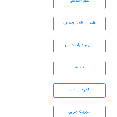
علوم اجتماعی
علوم ارتباطات اجتماعی
زبان و ادبيات فارسی
فلسفه
علوم جغرافيايی
مديريت اجرايی