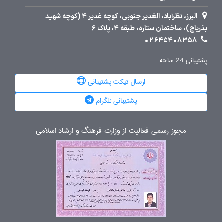
البرز، نظرآباد، الغدیر جنوبی، کوچه غدیر 4 (کوچه شهید
بذرپاچ)، ساختمان ستاره، طبقه 4، پلاک 6
02645408358
پشتیبانی 24 ساعته
ارسال تیکت پشتیبانی
پشتیبانی تلگرام
مجوز رسمی فعالیت از وزارت فرهنگ و ارشاد اسلامی