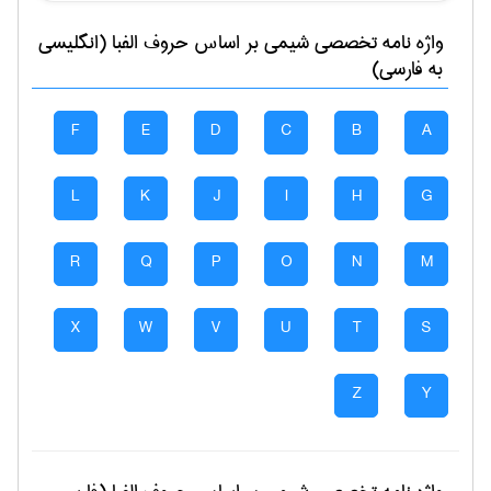
واژه نامه تخصصی
شيمی
بر اساس حروف الفبا (انگلیسی
به فارسی)
F
E
D
C
B
A
L
K
J
I
H
G
R
Q
P
O
N
M
X
W
V
U
T
S
Z
Y