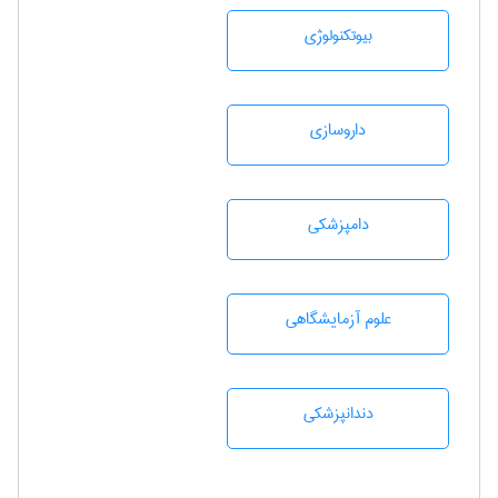
بيوتكنولوژی
داروسازی
دامپزشكی
علوم آزمايشگاهی
دندانپزشكی