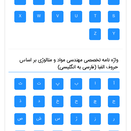
X
W
V
U
T
S
Z
Y
واژه نامه تخصصی
مهندسی مواد و متالوژی
بر اساس
حروف الفبا (فارسی به انگلیسی)
آ
ا
ب
پ
ت
ث
ج
چ
ح
خ
د
ذ
ر
ز
ژ
س
ش
ص