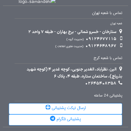
تماس با شعبه تهران
شعبه تهران
ستارخان - خسرو شمالی - برج بهاران - طبقه 7 واحد 2
09124677115
مدیریت گروه
09124648967
مدیریت فناوری اطلاعات
تماس با شعبه کرج
البرز، نظرآباد، الغدیر جنوبی، کوچه غدیر 4 (کوچه شهید
بذرپاچ)، ساختمان ستاره، طبقه 4، پلاک 6
02645408358
پشتیبانی 24 ساعته
ارسال تیکت پشتیبانی
پشتیبانی تلگرام