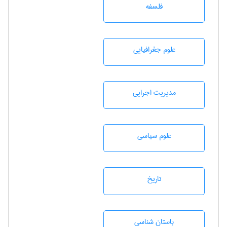
فلسفه
علوم جغرافيايی
مديريت اجرايی
علوم سياسی
تاريخ
باستان شناسی