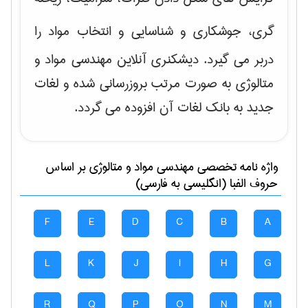
گری، جوشکاری و شناسایی و انتخاب مواد
را
دربر می گیرد. دیشکنری آنلاین مهندسی مواد و
متالوژی به صورت مرتب بروزرسانی شده و لغات
جدید به بانک لغات آن افزوده می گردد.
واژه نامه تخصصی
مهندسی مواد و متالوژی
بر اساس
حروف الفبا (انگلیسی به فارسی)
F
E
D
C
B
A
L
K
J
I
H
G
R
Q
P
O
N
M