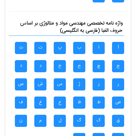
واژه نامه تخصصی
مهندسی مواد و متالوژی
بر اساس
حروف الفبا (فارسی به انگلیسی)
آ
ا
ب
پ
ت
ث
ج
چ
ح
خ
د
ذ
ر
ز
ژ
س
ش
ص
ض
ط
ظ
ع
غ
ف
ق
ک
گ
ل
م
ن