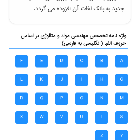
جدید به بانک لغات آن افزوده می گردد.
واژه نامه تخصصی
مهندسی مواد و متالوژی
بر اساس
حروف الفبا (انگلیسی به فارسی)
F
E
D
C
B
A
L
K
J
I
H
G
R
Q
P
O
N
M
X
W
V
U
T
S
Z
Y