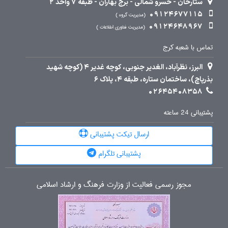
ستارخان - خسرو شمالی - برج بهاران - طبقه 7 واحد 2
09124677115
مدیریت گروه
09124648967
مدیریت فناوری اطلاعات
تماس با شعبه کرج
البرز، نظرآباد، الغدیر جنوبی، کوچه غدیر 4 (کوچه شهید
بذرپاچ)، ساختمان ستاره، طبقه 4، پلاک 6
02645408358
پشتیبانی 24 ساعته
ارسال تیکت پشتیبانی
پشتیبانی تلگرام
مجوز رسمی فعالیت از وزارت فرهنگ و ارشاد اسلامی