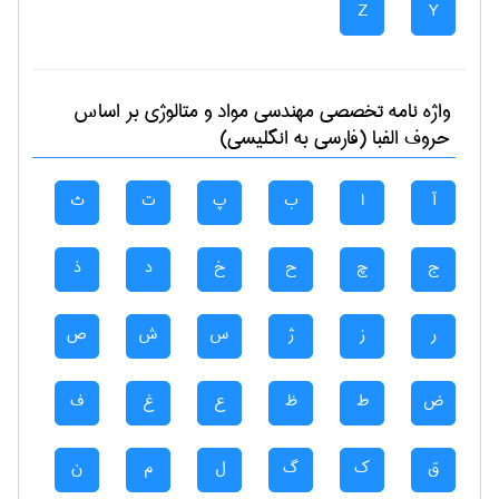
Z
Y
واژه نامه تخصصی
مهندسی مواد و متالوژی
بر اساس
حروف الفبا (فارسی به انگلیسی)
آ
ا
ب
پ
ت
ث
ج
چ
ح
خ
د
ذ
ر
ز
ژ
س
ش
ص
ض
ط
ظ
ع
غ
ف
ق
ک
گ
ل
م
ن