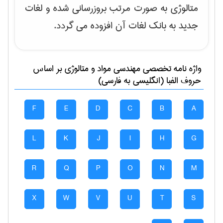
متالوژی به صورت مرتب بروزرسانی شده و لغات
جدید به بانک لغات آن افزوده می گردد.
واژه نامه تخصصی
مهندسی مواد و متالوژی
بر اساس
حروف الفبا (انگلیسی به فارسی)
F
E
D
C
B
A
L
K
J
I
H
G
R
Q
P
O
N
M
X
W
V
U
T
S