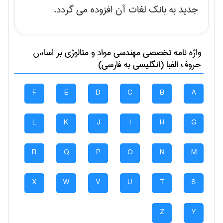
جدید به بانک لغات آن افزوده می گردد.
واژه نامه تخصصی
مهندسی مواد و متالوژی
بر اساس
حروف الفبا (انگلیسی به فارسی)
F
E
D
C
B
A
L
K
J
I
H
G
R
Q
P
O
N
M
X
W
V
U
T
S
Z
Y