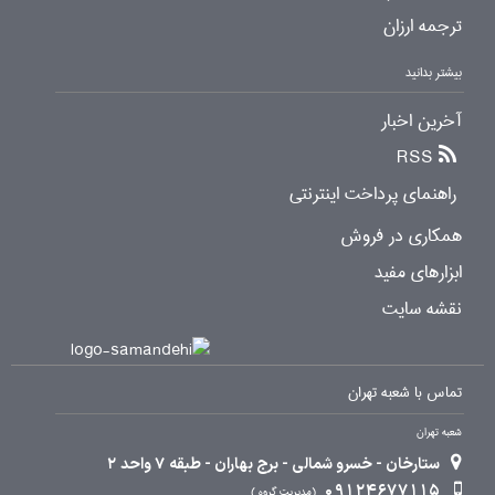
ترجمه ارزان
بیشتر بدانید
آخرین اخبار
RSS
راهنمای پرداخت اینترنتی
همکاری در فروش
ابزارهای مفید
نقشه سایت
تماس با شعبه تهران
شعبه تهران
ستارخان - خسرو شمالی - برج بهاران - طبقه 7 واحد 2
09124677115
مدیریت گروه