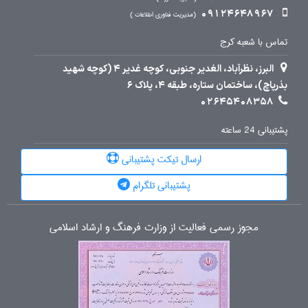
09124648967
مدیریت فناوری اطلاعات
تماس با شعبه کرج
البرز، نظرآباد، الغدیر جنوبی، کوچه غدیر 4 (کوچه شهید
بذرپاچ)، ساختمان ستاره، طبقه 4، پلاک 6
02645408358
پشتیبانی 24 ساعته
ارسال تیکت پشتیبانی
پشتیبانی تلگرام
مجوز رسمی فعالیت از وزارت فرهنگ و ارشاد اسلامی