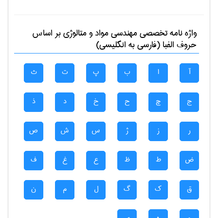
واژه نامه تخصصی
مهندسی مواد و متالوژی
بر اساس
حروف الفبا (فارسی به انگلیسی)
آ
ا
ب
پ
ت
ث
ج
چ
ح
خ
د
ذ
ر
ز
ژ
س
ش
ص
ض
ط
ظ
ع
غ
ف
ق
ک
گ
ل
م
ن