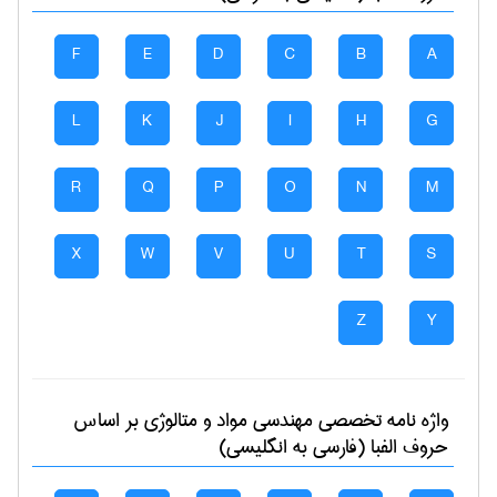
F
E
D
C
B
A
L
K
J
I
H
G
R
Q
P
O
N
M
X
W
V
U
T
S
Z
Y
واژه نامه تخصصی
مهندسی مواد و متالوژی
بر اساس
حروف الفبا (فارسی به انگلیسی)