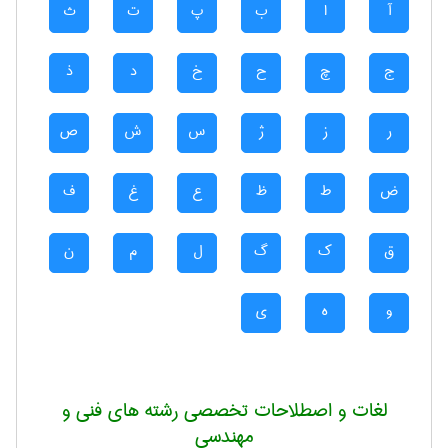
آ
ا
ب
پ
ت
ث
ج
چ
ح
خ
د
ذ
ر
ز
ژ
س
ش
ص
ض
ط
ظ
ع
غ
ف
ق
ک
گ
ل
م
ن
و
ه
ی
لغات و اصطلاحات تخصصی رشته های فنی و
مهندسی