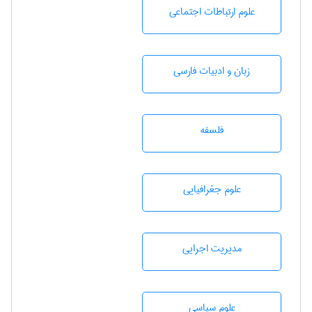
علوم ارتباطات اجتماعی
زبان و ادبيات فارسی
فلسفه
علوم جغرافيايی
مديريت اجرايی
علوم سياسی