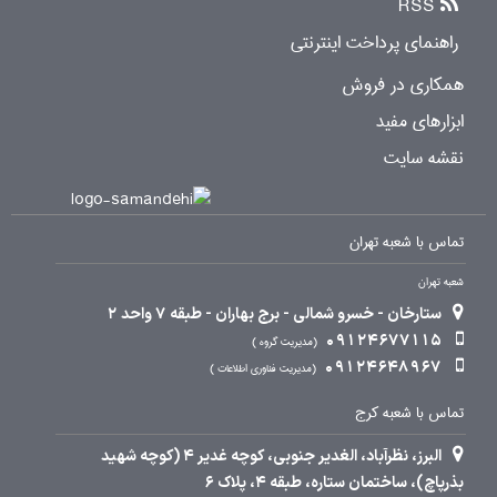
RSS
راهنمای پرداخت اینترنتی
همکاری در فروش
ابزارهای مفید
نقشه سایت
تماس با شعبه تهران
شعبه تهران
ستارخان - خسرو شمالی - برج بهاران - طبقه 7 واحد 2
09124677115
مدیریت گروه
09124648967
مدیریت فناوری اطلاعات
تماس با شعبه کرج
البرز، نظرآباد، الغدیر جنوبی، کوچه غدیر 4 (کوچه شهید
بذرپاچ)، ساختمان ستاره، طبقه 4، پلاک 6