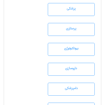
پزشكی
پرستاری
بيوتكنولوژی
داروسازی
دامپزشكی