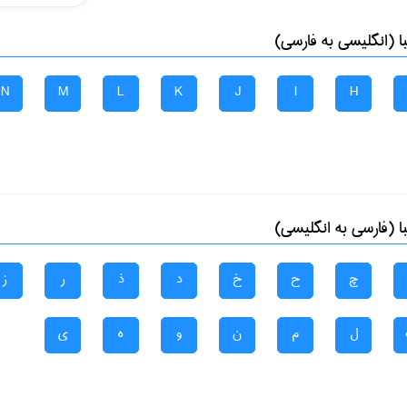
 (انگلیسی به فارسی)
N
M
L
K
J
I
H
 (فارسی به انگلیسی)
چ
ح
خ
د
ذ
ر
ز
ل
م
ن
و
ه
ی