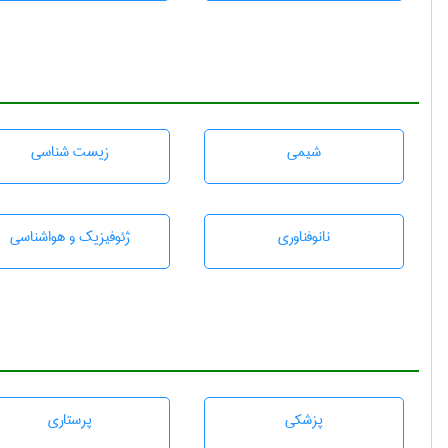
شيمی
زيست شناسی
نانوفناوری
ژئوفيزيك و هواشناسی
پزشكی
پرستاری