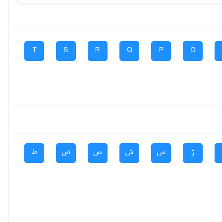
T
S
R
Q
P
O
ژ
س
ش
ص
ض
ط