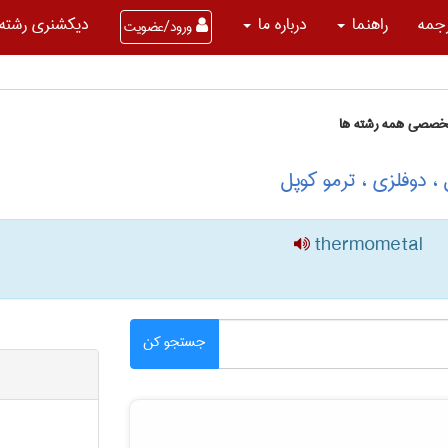
جمه
راهنما
درباره ما
دیکشنری رشته 
ورود/عضویت
تخصصی همه رشته ها
، دوفلزی ، ترمو کوپل
thermometal
جستجو کن