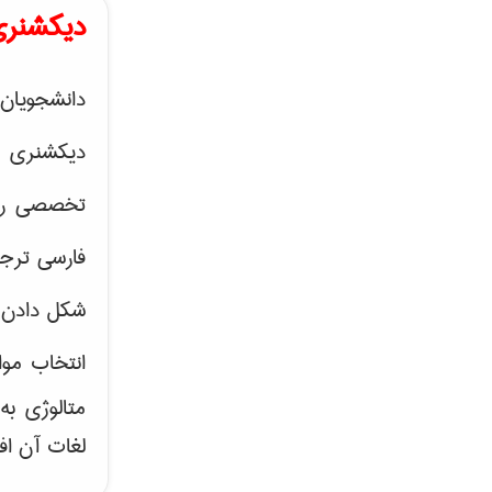
دیکشنری
دانشجویان 
دیکشنری 
تخصصی رشته
فارسی ترجم
شکل دادن 
انتخاب موا
متالوژی ب
لغات آن اف