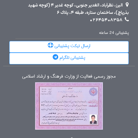
البرز، نظرآباد، الغدیر جنوبی، کوچه غدیر 4 (کوچه شهید
بذرپاچ)، ساختمان ستاره، طبقه 4، پلاک 6
02645408358
پشتیبانی 24 ساعته
ارسال تیکت پشتیبانی
پشتیبانی تلگرام
مجوز رسمی فعالیت از وزارت فرهنگ و ارشاد اسلامی