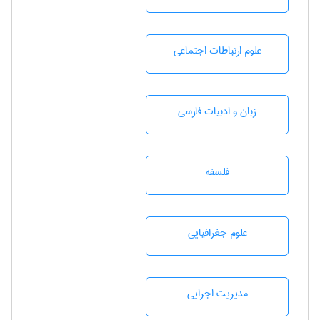
علوم ارتباطات اجتماعی
زبان و ادبيات فارسی
فلسفه
علوم جغرافيايی
مديريت اجرايی