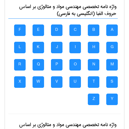
واژه نامه تخصصی
مهندسی مواد و متالوژی
بر اساس
حروف الفبا (انگلیسی به فارسی)
F
E
D
C
B
A
L
K
J
I
H
G
R
Q
P
O
N
M
X
W
V
U
T
S
Z
Y
واژه نامه تخصصی
مهندسی مواد و متالوژی
بر اساس