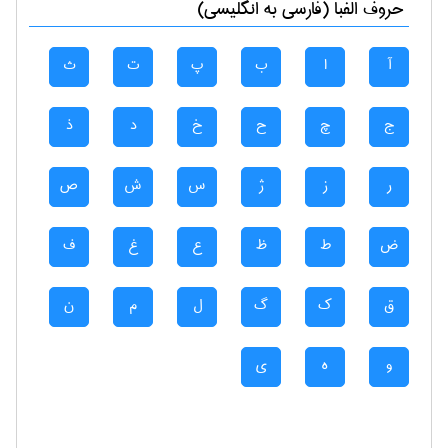
حروف الفبا (فارسی به انگلیسی)
آ
ا
ب
پ
ت
ث
ج
چ
ح
خ
د
ذ
ر
ز
ژ
س
ش
ص
ض
ط
ظ
ع
غ
ف
ق
ک
گ
ل
م
ن
و
ه
ی