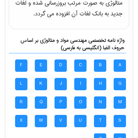
متالوژی به صورت مرتب بروزرسانی شده و لغات
جدید به بانک لغات آن افزوده می گردد.
واژه نامه تخصصی
مهندسی مواد و متالوژی
بر اساس
حروف الفبا (انگلیسی به فارسی)
F
E
D
C
B
A
L
K
J
I
H
G
R
Q
P
O
N
M
X
W
V
U
T
S