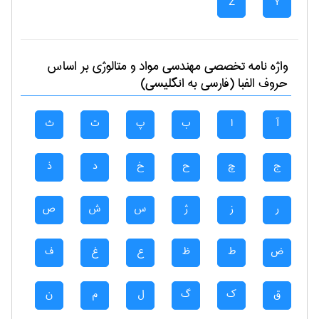
Z
Y
واژه نامه تخصصی
مهندسی مواد و متالوژی
بر اساس
حروف الفبا (فارسی به انگلیسی)
آ
ا
ب
پ
ت
ث
ج
چ
ح
خ
د
ذ
ر
ز
ژ
س
ش
ص
ض
ط
ظ
ع
غ
ف
ق
ک
گ
ل
م
ن