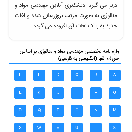
دربر می گیرد. دیشکنری آنلاین مهندسی مواد و
متالوژی به صورت مرتب بروزرسانی شده و لغات
جدید به بانک لغات آن افزوده می گردد.
واژه نامه تخصصی
مهندسی مواد و متالوژی
بر اساس
حروف الفبا (انگلیسی به فارسی)
F
E
D
C
B
A
L
K
J
I
H
G
R
Q
P
O
N
M
X
W
V
U
T
S