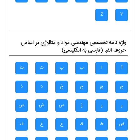
Z
Y
واژه نامه تخصصی
مهندسی مواد و متالوژی
بر اساس
حروف الفبا (فارسی به انگلیسی)
آ
ا
ب
پ
ت
ث
ج
چ
ح
خ
د
ذ
ر
ز
ژ
س
ش
ص
ض
ط
ظ
ع
غ
ف