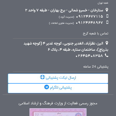
شعبه تهران
ستارخان - خسرو شمالی - برج بهاران - طبقه 7 واحد 2
09124677115
مدیریت گروه
09124648967
مدیریت فناوری اطلاعات
تماس با شعبه کرج
البرز، نظرآباد، الغدیر جنوبی، کوچه غدیر 4 (کوچه شهید
بذرپاچ)، ساختمان ستاره، طبقه 4، پلاک 6
02645408358
پشتیبانی 24 ساعته
ارسال تیکت پشتیبانی
پشتیبانی تلگرام
مجوز رسمی فعالیت از وزارت فرهنگ و ارشاد اسلامی