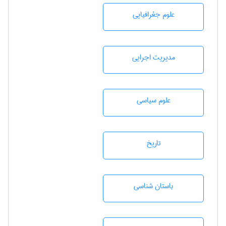
علوم جغرافيايی
مديريت اجرايی
علوم سياسی
تاريخ
باستان شناسی