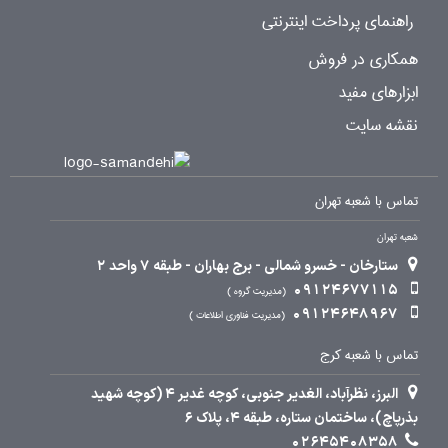
راهنمای پرداخت اینترنتی
همکاری در فروش
ابزارهای مفید
نقشه سایت
تماس با شعبه تهران
شعبه تهران
ستارخان - خسرو شمالی - برج بهاران - طبقه 7 واحد 2
09124677115
مدیریت گروه
09124648967
مدیریت فناوری اطلاعات
تماس با شعبه کرج
البرز، نظرآباد، الغدیر جنوبی، کوچه غدیر 4 (کوچه شهید
بذرپاچ)، ساختمان ستاره، طبقه 4، پلاک 6
02645408358