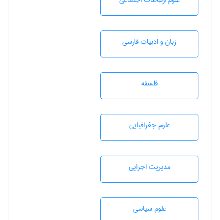
علوم ارتباطات اجتماعی
زبان و ادبيات فارسی
فلسفه
علوم جغرافيايی
مديريت اجرايی
علوم سياسی