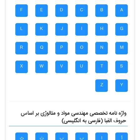
F
E
D
C
B
A
L
K
J
I
H
G
R
Q
P
O
N
M
X
W
V
U
T
S
Z
Y
واژه نامه تخصصی
مهندسی مواد و متالوژی
بر اساس
حروف الفبا (فارسی به انگلیسی)
آ
ا
ب
پ
ت
ث