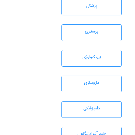
پزشكی
پرستاری
بيوتكنولوژی
داروسازی
دامپزشكی
علوم آزمايشگاهی