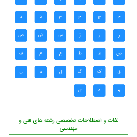
ج
چ
ح
خ
د
ذ
ر
ز
ژ
س
ش
ص
ض
ط
ظ
ع
غ
ف
ق
ک
گ
ل
م
ن
و
ه
ی
لغات و اصطلاحات تخصصی رشته های فنی و
مهندسی