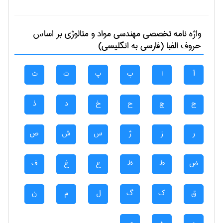
واژه نامه تخصصی
مهندسی مواد و متالوژی
بر اساس
حروف الفبا (فارسی به انگلیسی)
آ
ا
ب
پ
ت
ث
ج
چ
ح
خ
د
ذ
ر
ز
ژ
س
ش
ص
ض
ط
ظ
ع
غ
ف
ق
ک
گ
ل
م
ن