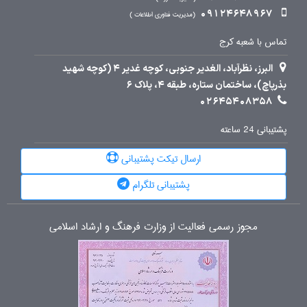
09124648967
مدیریت فناوری اطلاعات
تماس با شعبه کرج
البرز، نظرآباد، الغدیر جنوبی، کوچه غدیر 4 (کوچه شهید
بذرپاچ)، ساختمان ستاره، طبقه 4، پلاک 6
02645408358
پشتیبانی 24 ساعته
ارسال تیکت پشتیبانی
پشتیبانی تلگرام
مجوز رسمی فعالیت از وزارت فرهنگ و ارشاد اسلامی