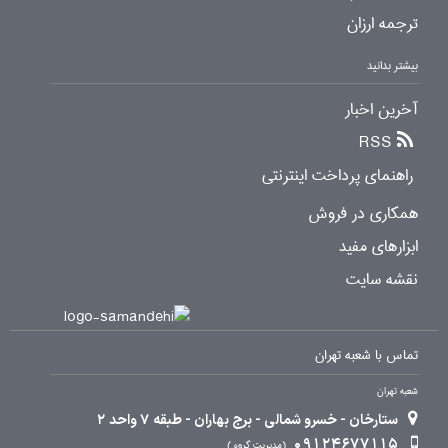
ترجمه ارزان
بیشتر بدانید
آخرین اخبار
RSS
راهنمای پرداخت اینترنتی
همکاری در فروش
ابزارهای مفید
نقشه سایت
تماس با شعبه تهران
شعبه تهران
ستارخان - خسرو شمالی - برج بهاران - طبقه 7 واحد 2
09124677115
مدیریت گروه