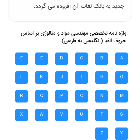
جدید به بانک لغات آن افزوده می گردد.
واژه نامه تخصصی
مهندسی مواد و متالوژی
بر اساس
حروف الفبا (انگلیسی به فارسی)
F
E
D
C
B
A
L
K
J
I
H
G
R
Q
P
O
N
M
X
W
V
U
T
S
Z
Y