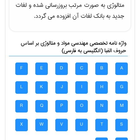
متالوژی به صورت مرتب بروزرسانی شده و لغات
جدید به بانک لغات آن افزوده می گردد.
واژه نامه تخصصی
مهندسی مواد و متالوژی
بر اساس
حروف الفبا (انگلیسی به فارسی)
F
E
D
C
B
A
L
K
J
I
H
G
R
Q
P
O
N
M
X
W
V
U
T
S