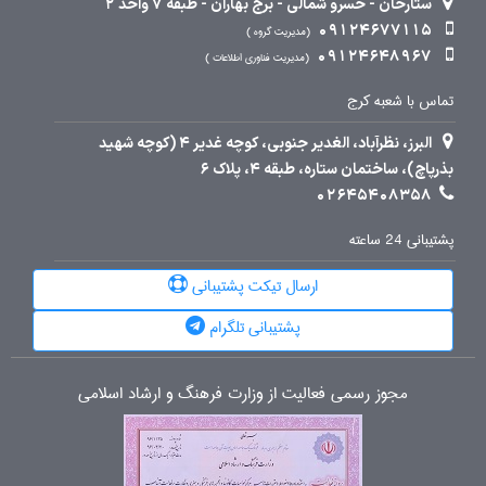
ستارخان - خسرو شمالی - برج بهاران - طبقه 7 واحد 2
09124677115
مدیریت گروه
09124648967
مدیریت فناوری اطلاعات
تماس با شعبه کرج
البرز، نظرآباد، الغدیر جنوبی، کوچه غدیر 4 (کوچه شهید
بذرپاچ)، ساختمان ستاره، طبقه 4، پلاک 6
02645408358
پشتیبانی 24 ساعته
ارسال تیکت پشتیبانی
پشتیبانی تلگرام
مجوز رسمی فعالیت از وزارت فرهنگ و ارشاد اسلامی