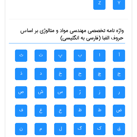
Z
Y
واژه نامه تخصصی
مهندسی مواد و متالوژی
بر اساس
حروف الفبا (فارسی به انگلیسی)
آ
ا
ب
پ
ت
ث
ج
چ
ح
خ
د
ذ
ر
ز
ژ
س
ش
ص
ض
ط
ظ
ع
غ
ف
ق
ک
گ
ل
م
ن