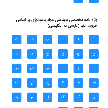
واژه نامه تخصصی
مهندسی مواد و متالوژی
بر اساس
حروف الفبا (فارسی به انگلیسی)
آ
ا
ب
پ
ت
ث
ج
چ
ح
خ
د
ذ
ر
ز
ژ
س
ش
ص
ض
ط
ظ
ع
غ
ف
ق
ک
گ
ل
م
ن