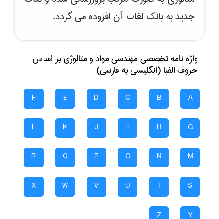
جدید به بانک لغات آن افزوده می گردد.
واژه نامه تخصصی
مهندسی مواد و متالوژی
بر اساس
حروف الفبا (انگلیسی به فارسی)
F
E
D
C
B
A
L
K
J
I
H
G
R
Q
P
O
N
M
X
W
V
U
T
S
Z
Y