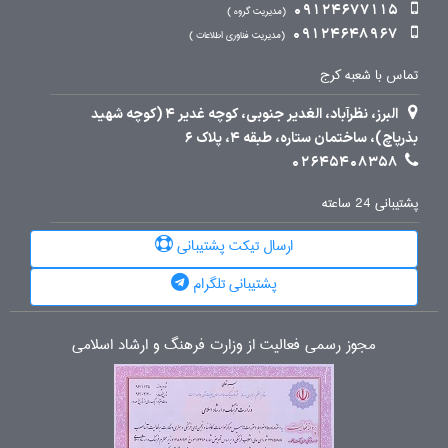
09124677115
مدیریت گروه
09124648967
مدیریت فناوری اطلاعات
تماس با شعبه کرج
البرز، نظرآباد، الغدیر جنوبی، کوچه غدیر 4 (کوچه شهید
بذرپاچ)، ساختمان ستاره، طبقه 4، پلاک 6
02645408358
پشتیبانی 24 ساعته
ارسال تیکت پشتیبانی
پشتیبانی تلگرام
مجوز رسمی فعالیت از وزارت فرهنگ و ارشاد اسلامی