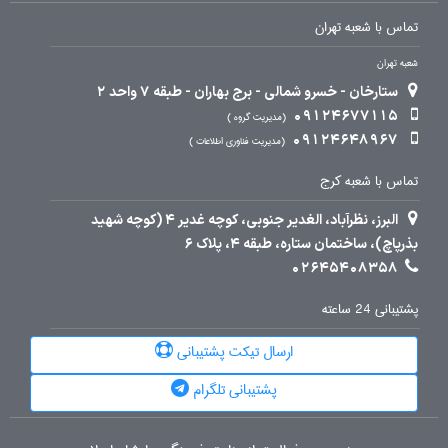
تماس با شعبه تهران
شعبه تهران
ستارخان - خسرو شمالی - برج بهاران - طبقه 7 واحد 2
09124677115
مدیریت گروه
09124648967
مدیریت فناوری اطلاعات
تماس با شعبه کرج
البرز، نظرآباد، الغدیر جنوبی، کوچه غدیر 4 (کوچه شهید
بذرپاچ)، ساختمان ستاره، طبقه 4، پلاک 6
02645408358
پشتیبانی 24 ساعته
ارسال تیکت پشتیبانی
پشتیبانی تلگرام