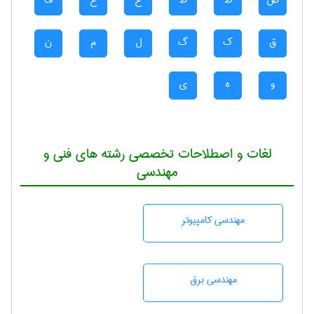
ض
ط
ظ
ع
غ
ف
ق
ک
گ
ل
م
ن
و
ه
ی
لغات و اصطلاحات تخصصی رشته های فنی و
مهندسی
مهندسی كامپيوتر
مهندسی برق