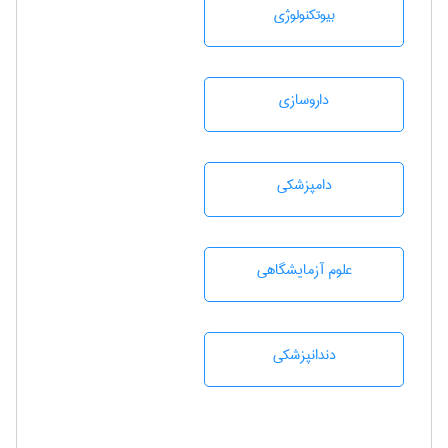
بيوتكنولوژی
داروسازی
دامپزشكی
علوم آزمايشگاهی
دندانپزشكی