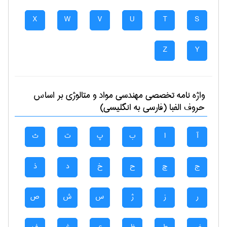
X
W
V
U
T
S
Z
Y
واژه نامه تخصصی
مهندسی مواد و متالوژی
بر اساس
حروف الفبا (فارسی به انگلیسی)
آ
ا
ب
پ
ت
ث
ج
چ
ح
خ
د
ذ
ر
ز
ژ
س
ش
ص