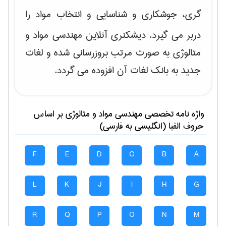
گری، جوشکاری و شناسایی و انتخاب مواد
را
دربر می گیرد. دیشکنری آنلاین مهندسی مواد و
متالوژی به صورت مرتب بروزرسانی شده و لغات
جدید به بانک لغات آن افزوده می گردد.
واژه نامه تخصصی
مهندسی مواد و متالوژی
بر اساس
حروف الفبا (انگلیسی به فارسی)
F
E
D
C
B
A
L
K
J
I
H
G
R
Q
P
O
N
M