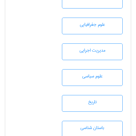
علوم جغرافيايی
مديريت اجرايی
علوم سياسی
تاريخ
باستان شناسی