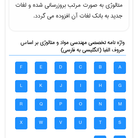
متالوژی به صورت مرتب بروزرسانی شده و لغات
جدید به بانک لغات آن افزوده می گردد.
واژه نامه تخصصی
مهندسی مواد و متالوژی
بر اساس
حروف الفبا (انگلیسی به فارسی)
F
E
D
C
B
A
L
K
J
I
H
G
R
Q
P
O
N
M
X
W
V
U
T
S