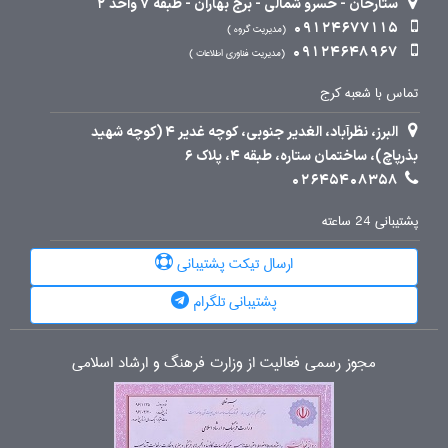
ستارخان - خسرو شمالی - برج بهاران - طبقه 7 واحد 2
09124677115
مدیریت گروه
09124648967
مدیریت فناوری اطلاعات
تماس با شعبه کرج
البرز، نظرآباد، الغدیر جنوبی، کوچه غدیر 4 (کوچه شهید
بذرپاچ)، ساختمان ستاره، طبقه 4، پلاک 6
02645408358
پشتیبانی 24 ساعته
ارسال تیکت پشتیبانی
پشتیبانی تلگرام
مجوز رسمی فعالیت از وزارت فرهنگ و ارشاد اسلامی