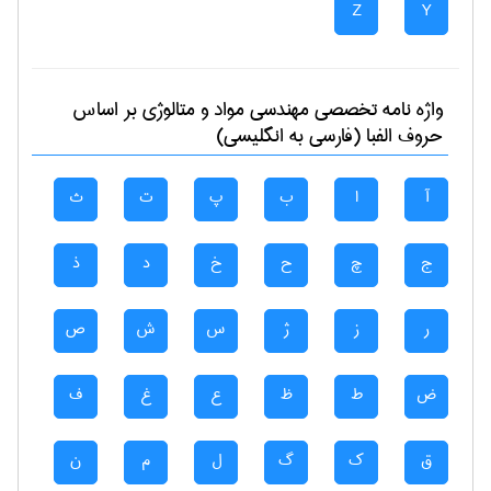
Z
Y
واژه نامه تخصصی
مهندسی مواد و متالوژی
بر اساس
حروف الفبا (فارسی به انگلیسی)
آ
ا
ب
پ
ت
ث
ج
چ
ح
خ
د
ذ
ر
ز
ژ
س
ش
ص
ض
ط
ظ
ع
غ
ف
ق
ک
گ
ل
م
ن