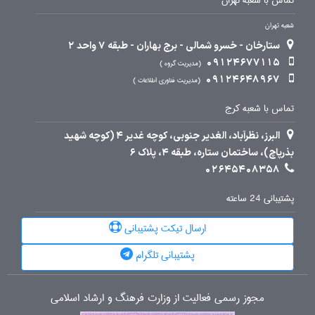
تماس با شعبه تهران
شعبه تهران
ستارخان - خسرو شمالی - برج بهاران - طبقه 7 واحد 2
09124677115
مدیریت گروه
09124648967
مدیریت فناوری اطلاعات
تماس با شعبه کرج
البرز، نظرآباد، الغدیر جنوبی، کوچه غدیر 4 (کوچه شهید
بذرپاچ)، ساختمان ستاره، طبقه 4، پلاک 6
02645408358
پشتیبانی 24 ساعته
ارسال تیکت پشتیبانی
پشتیبانی تلگرام
مجوز رسمی فعالیت از وزارت فرهنگ و ارشاد اسلامی