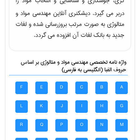
گری، جوشکاری و شناسایی و انتخاب مواد
را
دربر می گیرد. دیشکنری آنلاین مهندسی مواد و
متالوژی به صورت مرتب بروزرسانی شده و لغات
جدید به بانک لغات آن افزوده می گردد.
واژه نامه تخصصی
مهندسی مواد و متالوژی
بر اساس
حروف الفبا (انگلیسی به فارسی)
F
E
D
C
B
A
L
K
J
I
H
G
R
Q
P
O
N
M