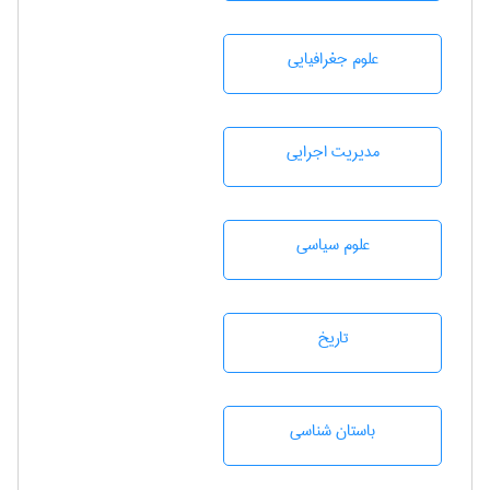
علوم جغرافيايی
مديريت اجرايی
علوم سياسی
تاريخ
باستان شناسی