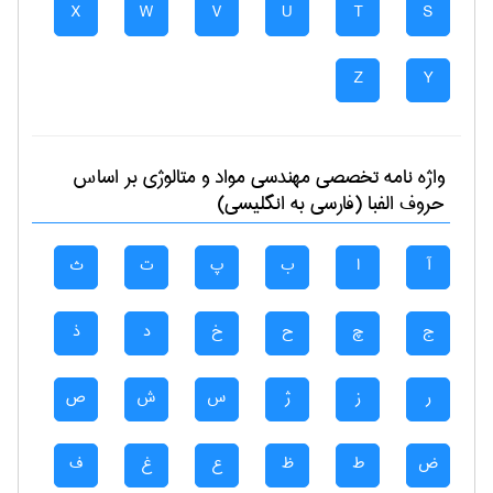
X
W
V
U
T
S
Z
Y
واژه نامه تخصصی
مهندسی مواد و متالوژی
بر اساس
حروف الفبا (فارسی به انگلیسی)
آ
ا
ب
پ
ت
ث
ج
چ
ح
خ
د
ذ
ر
ز
ژ
س
ش
ص
ض
ط
ظ
ع
غ
ف