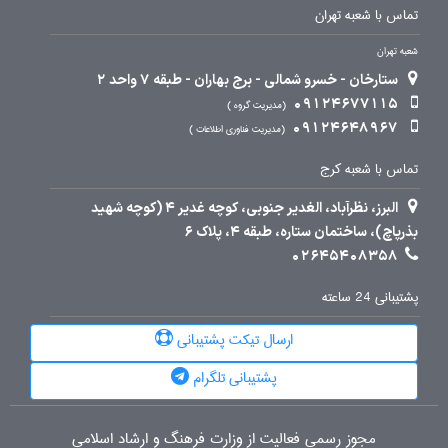
تماس با شعبه تهران
شعبه تهران
ستارخان - خسرو شمالی - برج بهاران - طبقه 7 واحد 2
09124677115
مدیریت گروه
09124648967
مدیریت فناوری اطلاعات
تماس با شعبه کرج
البرز، نظرآباد، الغدیر جنوبی، کوچه غدیر 4 (کوچه شهید
بذرپاچ)، ساختمان ستاره، طبقه 4، پلاک 6
02645408358
پشتیبانی 24 ساعته
ارسال تیکت پشتیبانی
پشتیبانی تلگرام
مجوز رسمی فعالیت از وزارت فرهنگ و ارشاد اسلامی