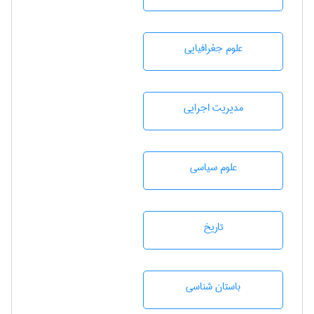
علوم جغرافيايی
مديريت اجرايی
علوم سياسی
تاريخ
باستان شناسی