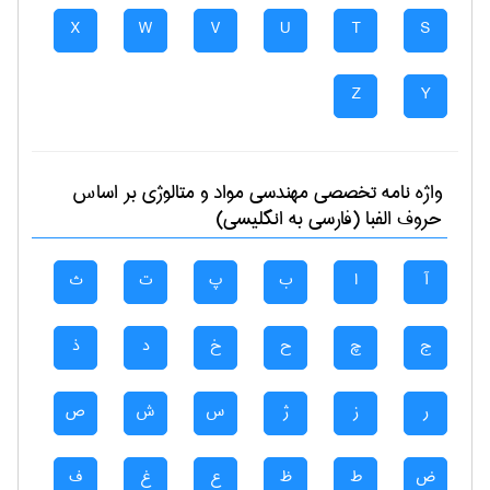
X
W
V
U
T
S
Z
Y
واژه نامه تخصصی
مهندسی مواد و متالوژی
بر اساس
حروف الفبا (فارسی به انگلیسی)
آ
ا
ب
پ
ت
ث
ج
چ
ح
خ
د
ذ
ر
ز
ژ
س
ش
ص
ض
ط
ظ
ع
غ
ف