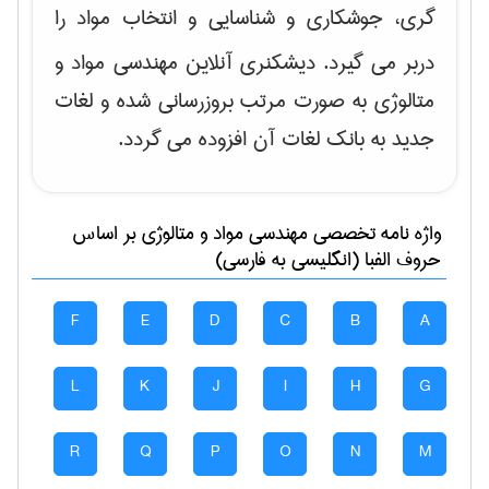
گری، جوشکاری و شناسایی و انتخاب مواد
را
دربر می گیرد. دیشکنری آنلاین مهندسی مواد و
متالوژی به صورت مرتب بروزرسانی شده و لغات
جدید به بانک لغات آن افزوده می گردد.
واژه نامه تخصصی
مهندسی مواد و متالوژی
بر اساس
حروف الفبا (انگلیسی به فارسی)
F
E
D
C
B
A
L
K
J
I
H
G
R
Q
P
O
N
M