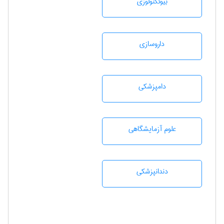
بيوتكنولوژی
داروسازی
دامپزشكی
علوم آزمايشگاهی
دندانپزشكی