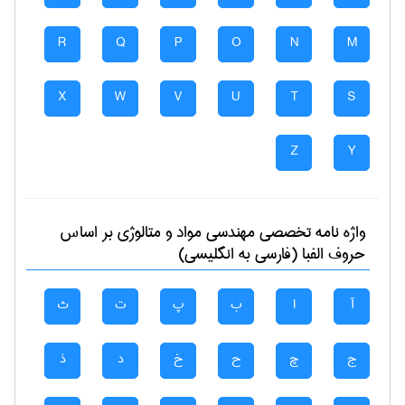
R
Q
P
O
N
M
X
W
V
U
T
S
Z
Y
واژه نامه تخصصی
مهندسی مواد و متالوژی
بر اساس
حروف الفبا (فارسی به انگلیسی)
آ
ا
ب
پ
ت
ث
ج
چ
ح
خ
د
ذ