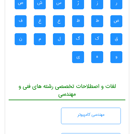
ر
ز
ژ
س
ش
ص
ض
ط
ظ
ع
غ
ف
ق
ک
گ
ل
م
ن
و
ه
ی
لغات و اصطلاحات تخصصی رشته های فنی و
مهندسی
مهندسی كامپيوتر