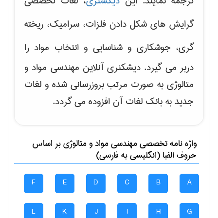
ترجمه نمایند. این
دیکشنری
، لغات تخصصی
گرایش های
شکل دادن فلزات، سرامیک، ریخته
گری، جوشکاری و شناسایی و انتخاب مواد
را
دربر می گیرد. دیشکنری آنلاین مهندسی مواد و
متالوژی به صورت مرتب بروزرسانی شده و لغات
جدید به بانک لغات آن افزوده می گردد.
واژه نامه تخصصی
مهندسی مواد و متالوژی
بر اساس
حروف الفبا (انگلیسی به فارسی)
F
E
D
C
B
A
L
K
J
I
H
G