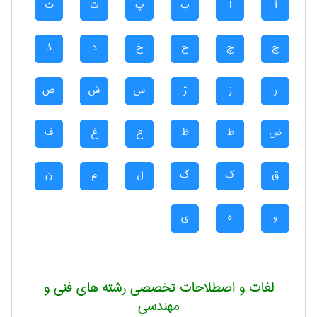
آ
ا
ب
پ
ت
ث
ج
چ
ح
خ
د
ذ
ر
ز
ژ
س
ش
ص
ض
ط
ظ
ع
غ
ف
ق
ک
گ
ل
م
ن
و
ه
ی
لغات و اصطلاحات تخصصی رشته های فنی و
مهندسی