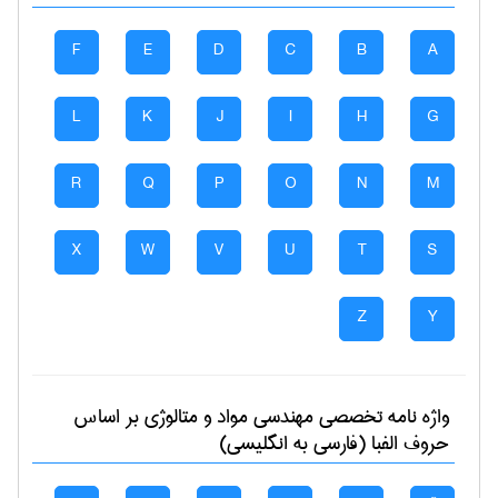
F
E
D
C
B
A
L
K
J
I
H
G
R
Q
P
O
N
M
X
W
V
U
T
S
Z
Y
واژه نامه تخصصی
مهندسی مواد و متالوژی
بر اساس
حروف الفبا (فارسی به انگلیسی)