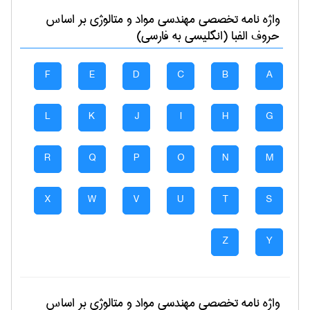
واژه نامه تخصصی
مهندسی مواد و متالوژی
بر اساس
حروف الفبا (انگلیسی به فارسی)
F
E
D
C
B
A
L
K
J
I
H
G
R
Q
P
O
N
M
X
W
V
U
T
S
Z
Y
واژه نامه تخصصی
مهندسی مواد و متالوژی
بر اساس