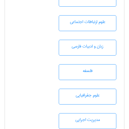
علوم ارتباطات اجتماعی
زبان و ادبيات فارسی
فلسفه
علوم جغرافيايی
مديريت اجرايی