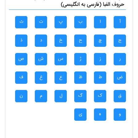
حروف الفبا (فارسی به انگلیسی)
آ
ا
ب
پ
ت
ث
ج
چ
ح
خ
د
ذ
ر
ز
ژ
س
ش
ص
ض
ط
ظ
ع
غ
ف
ق
ک
گ
ل
م
ن
و
ه
ی