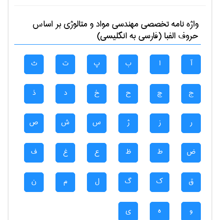
واژه نامه تخصصی
مهندسی مواد و متالوژی
بر اساس
حروف الفبا (فارسی به انگلیسی)
آ
ا
ب
پ
ت
ث
ج
چ
ح
خ
د
ذ
ر
ز
ژ
س
ش
ص
ض
ط
ظ
ع
غ
ف
ق
ک
گ
ل
م
ن
و
ه
ی