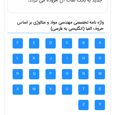
جدید به بانک لغات آن افزوده می گردد.
واژه نامه تخصصی
مهندسی مواد و متالوژی
بر اساس
حروف الفبا (انگلیسی به فارسی)
F
E
D
C
B
A
L
K
J
I
H
G
R
Q
P
O
N
M
X
W
V
U
T
S
Z
Y