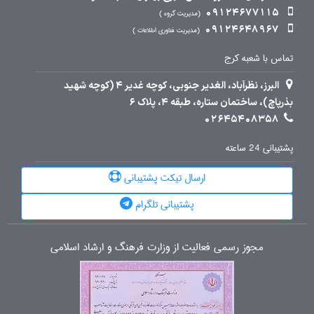
09124677115
مدیریت گروه
09124648967
مدیریت فناوری اطلاعات
تماس با شعبه کرج
البرز، نظرآباد، الغدیر جنوبی، کوچه غدیر 4 (کوچه شهید
بذرپاچ)، ساختمان ستاره، طبقه 4، پلاک 6
02645408358
پشتیبانی 24 ساعته
ارسال تیکت پشتیبانی
پشتیبانی تلگرام
مجوز رسمی فعالیت از وزارت فرهنگ و ارشاد اسلامی