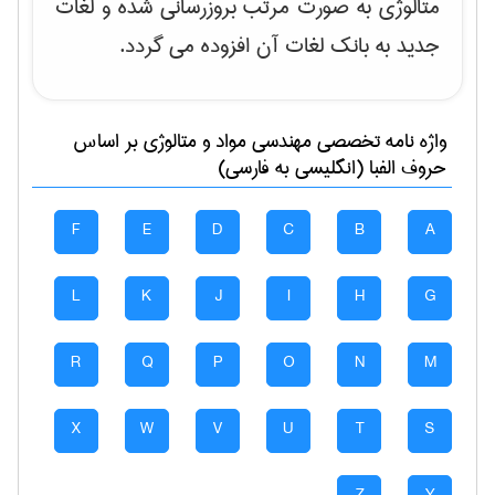
متالوژی به صورت مرتب بروزرسانی شده و لغات
جدید به بانک لغات آن افزوده می گردد.
واژه نامه تخصصی
مهندسی مواد و متالوژی
بر اساس
حروف الفبا (انگلیسی به فارسی)
F
E
D
C
B
A
L
K
J
I
H
G
R
Q
P
O
N
M
X
W
V
U
T
S