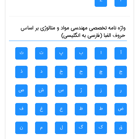
Z
Y
واژه نامه تخصصی
مهندسی مواد و متالوژی
بر اساس
حروف الفبا (فارسی به انگلیسی)
آ
ا
ب
پ
ت
ث
ج
چ
ح
خ
د
ذ
ر
ز
ژ
س
ش
ص
ض
ط
ظ
ع
غ
ف
ق
ک
گ
ل
م
ن