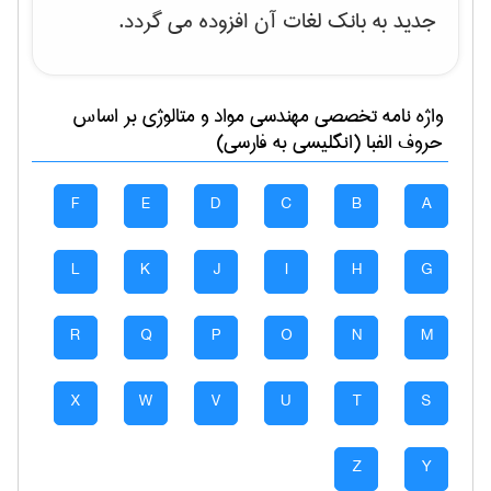
جدید به بانک لغات آن افزوده می گردد.
واژه نامه تخصصی
مهندسی مواد و متالوژی
بر اساس
حروف الفبا (انگلیسی به فارسی)
F
E
D
C
B
A
L
K
J
I
H
G
R
Q
P
O
N
M
X
W
V
U
T
S
Z
Y