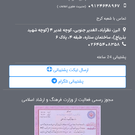
09124648967
مدیریت فناوری اطلاعات
تماس با شعبه کرج
البرز، نظرآباد، الغدیر جنوبی، کوچه غدیر 4 (کوچه شهید
بذرپاچ)، ساختمان ستاره، طبقه 4، پلاک 6
02645408358
پشتیبانی 24 ساعته
ارسال تیکت پشتیبانی
پشتیبانی تلگرام
مجوز رسمی فعالیت از وزارت فرهنگ و ارشاد اسلامی