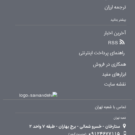
ترجمه ارزان
بیشتر بدانید
آخرین اخبار
RSS
راهنمای پرداخت اینترنتی
همکاری در فروش
ابزارهای مفید
نقشه سایت
تماس با شعبه تهران
شعبه تهران
ستارخان - خسرو شمالی - برج بهاران - طبقه 7 واحد 2
09124677115
مدیریت گروه