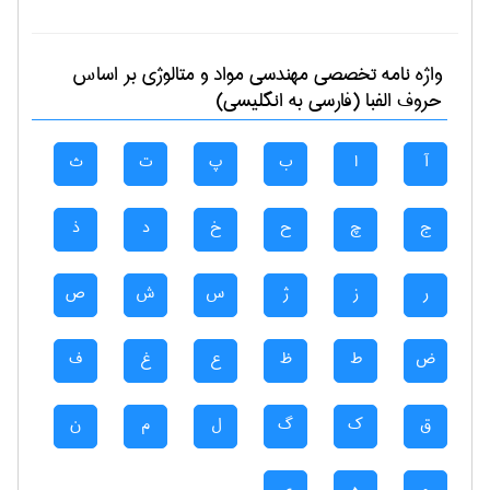
واژه نامه تخصصی
مهندسی مواد و متالوژی
بر اساس
حروف الفبا (فارسی به انگلیسی)
آ
ا
ب
پ
ت
ث
ج
چ
ح
خ
د
ذ
ر
ز
ژ
س
ش
ص
ض
ط
ظ
ع
غ
ف
ق
ک
گ
ل
م
ن