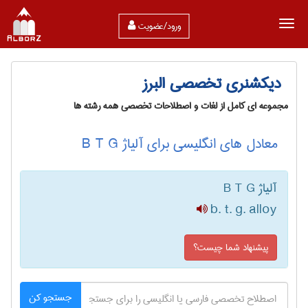
ورود/عضویت
دیکشنری تخصصی البرز
مجموعه ای کامل از لغات و اصطلاحات تخصصی همه رشته ها
معادل های انگلیسی برای آلیاژ B T G
آلیاژ B T G
b. t. g. alloy
پیشنهاد شما چیست؟
جستجو کن