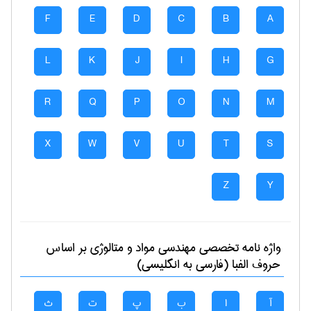
F
E
D
C
B
A
L
K
J
I
H
G
R
Q
P
O
N
M
X
W
V
U
T
S
Z
Y
واژه نامه تخصصی
مهندسی مواد و متالوژی
بر اساس
حروف الفبا (فارسی به انگلیسی)
آ
ا
ب
پ
ت
ث