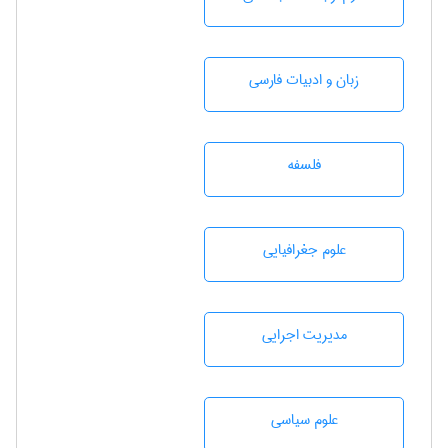
زبان و ادبيات فارسی
فلسفه
علوم جغرافيايی
مديريت اجرايی
علوم سياسی