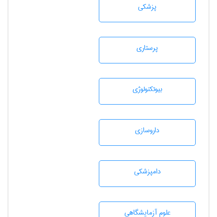
پزشكی
پرستاری
بيوتكنولوژی
داروسازی
دامپزشكی
علوم آزمايشگاهی