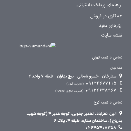
راهنمای پرداخت اینترنتی
همکاری در فروش
ابزارهای مفید
نقشه سایت
تماس با شعبه تهران
شعبه تهران
ستارخان - خسرو شمالی - برج بهاران - طبقه 7 واحد 2
09124677115
مدیریت گروه
09124648967
مدیریت فناوری اطلاعات
تماس با شعبه کرج
البرز، نظرآباد، الغدیر جنوبی، کوچه غدیر 4 (کوچه شهید
بذرپاچ)، ساختمان ستاره، طبقه 4، پلاک 6
02645408358