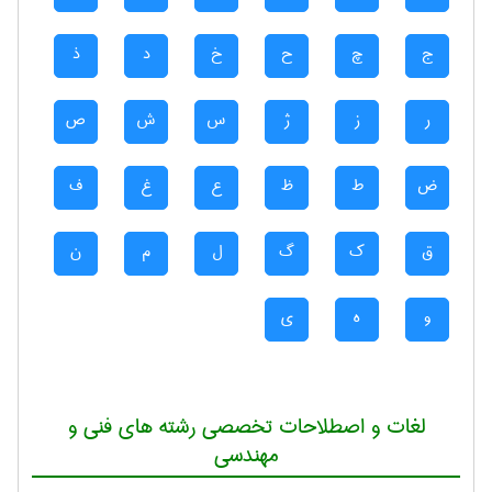
ج
چ
ح
خ
د
ذ
ر
ز
ژ
س
ش
ص
ض
ط
ظ
ع
غ
ف
ق
ک
گ
ل
م
ن
و
ه
ی
لغات و اصطلاحات تخصصی رشته های فنی و
مهندسی