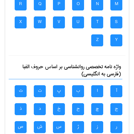
R
Q
P
O
N
M
X
W
V
U
T
S
Z
Y
واژه نامه تخصصی
روانشناسی
بر اساس حروف الفبا
(فارسی به انگلیسی)
آ
ا
ب
پ
ت
ث
ج
چ
ح
خ
د
ذ
ر
ز
ژ
س
ش
ص