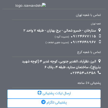
تماس با شعبه تهران
شعبه تهران
ستارخان - خسرو شمالی - برج بهاران - طبقه 7 واحد 2
09124677115
مدیریت گروه
09124648967
مدیریت فناوری اطلاعات
تماس با شعبه کرج
البرز، نظرآباد، الغدیر جنوبی، کوچه غدیر 4 (کوچه شهید
بذرپاچ)، ساختمان ستاره، طبقه 4، پلاک 6
02645408358
پشتیبانی 24 ساعته
ارسال تیکت پشتیبانی
پشتیبانی تلگرام