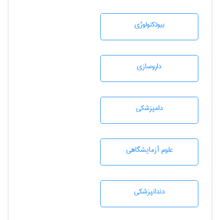
بيوتكنولوژی
داروسازی
دامپزشكی
علوم آزمايشگاهی
دندانپزشكی