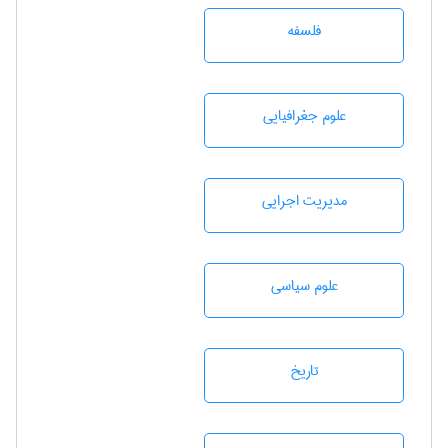
فلسفه
علوم جغرافيايی
مديريت اجرايی
علوم سياسی
تاريخ