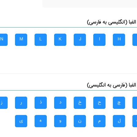
با (انگلیسی به فارسی)
N
M
L
K
J
I
H
با (فارسی به انگلیسی)
چ
ح
خ
د
ذ
ر
ز
ل
م
ن
و
ه
ی