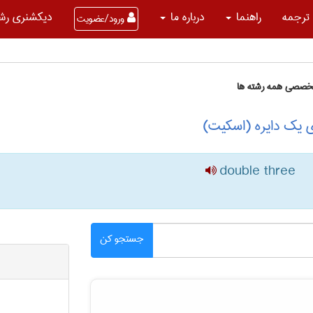
ترجمه
راهنما
درباره ما
دیکشنری رشت
ورود/عضویت
تخصصی همه رشته ها
 یک دایره (اسکیت)
double three
جستجو کن