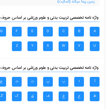
زمین پیدا میکند (اسکیت)
واژه نامه تخصصی
تربيت بدنی و علوم ورزشی
بر اساس حروف الف
G
F
E
D
C
B
A
Z
Y
X
W
V
U
واژه نامه تخصصی
تربيت بدنی و علوم ورزشی
بر اساس حروف الف
آ
ا
ب
پ
ت
ث
ج
ظ
ع
غ
ف
ق
ک
گ