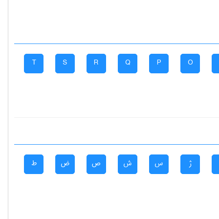
T
S
R
Q
P
O
ژ
س
ش
ص
ض
ط