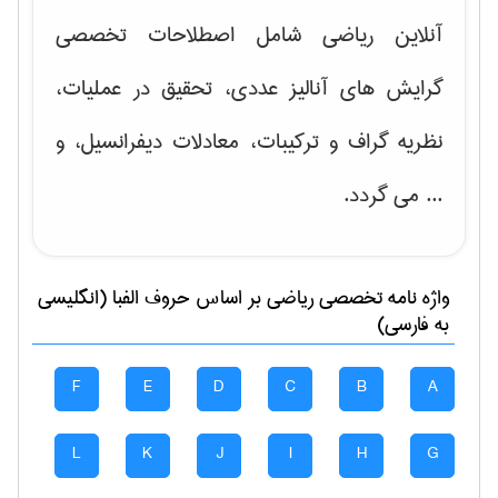
آنلاین ریاضی شامل اصطلاحات تخصصی
گرایش های
آنالیز عددی، تحقیق در عملیات،
نظریه گراف و تركیبات، معادلات دیفرانسیل
، و
... می گردد.
واژه نامه تخصصی
رياضی
بر اساس حروف الفبا (انگلیسی
به فارسی)
F
E
D
C
B
A
L
K
J
I
H
G