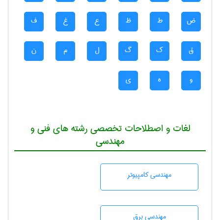
ض
ط
ظ
ع
غ
ف
ق
ک
گ
ل
م
ن
و
ه
ی
لغات و اصطلاحات تخصصی رشته های فنی و
مهندسی
مهندسی كامپيوتر
مهندسی برق