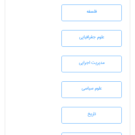
فلسفه
علوم جغرافيايی
مديريت اجرايی
علوم سياسی
تاريخ