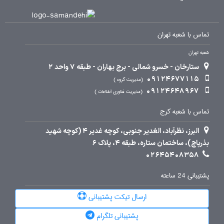
تماس با شعبه تهران
شعبه تهران
ستارخان - خسرو شمالی - برج بهاران - طبقه 7 واحد 2
09124677115
مدیریت گروه
09124648967
مدیریت فناوری اطلاعات
تماس با شعبه کرج
البرز، نظرآباد، الغدیر جنوبی، کوچه غدیر 4 (کوچه شهید
بذرپاچ)، ساختمان ستاره، طبقه 4، پلاک 6
02645408358
پشتیبانی 24 ساعته
ارسال تیکت پشتیبانی
پشتیبانی تلگرام