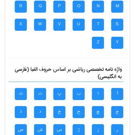
R
Q
P
O
N
M
X
W
V
U
T
S
Z
Y
واژه نامه تخصصی
رياضی
بر اساس حروف الفبا (فارسی
به انگلیسی)
آ
ا
ب
پ
ت
ث
ج
چ
ح
خ
د
ذ
ر
ز
ژ
س
ش
ص