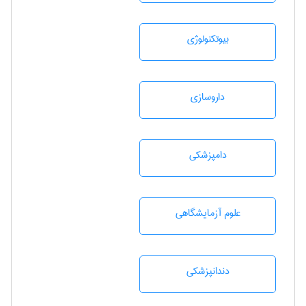
بيوتكنولوژی
داروسازی
دامپزشكی
علوم آزمايشگاهی
دندانپزشكی