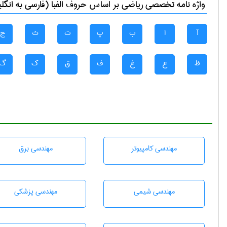
واژه نامه تخصصی
رياضی
بر اساس حروف الفبا (فارسی به انگل
آ
ا
ب
پ
ت
ث
ج
ظ
ع
غ
ف
ق
ک
گ
مهندسی كامپيوتر
مهندسی برق
مهندسي شيمی
مهندسی پزشکی