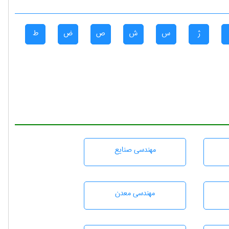
ژ
س
ش
ص
ض
ط
مهندسی صنايع
مهندسی معدن