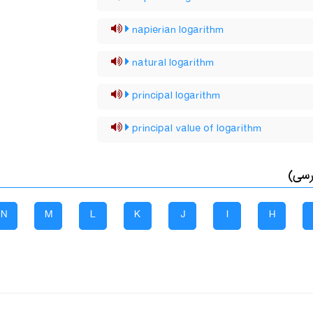
napierian logarithm
natural logarithm
principal logarithm
principal value of logarithm
رسی)
N
M
L
K
J
I
H