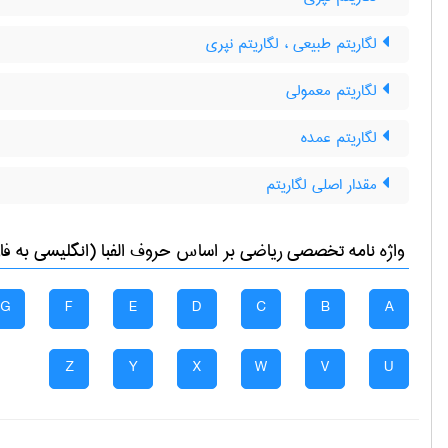
لگاریتم طبیعی ، لگاریتم نپری
لگاریتم معمولی
لگاریتم عمده
مقدار اصلی لگاریتم
واژه نامه تخصصی
رياضی
بر اساس حروف الفبا (انگلیسی به فا
G
F
E
D
C
B
A
Z
Y
X
W
V
U