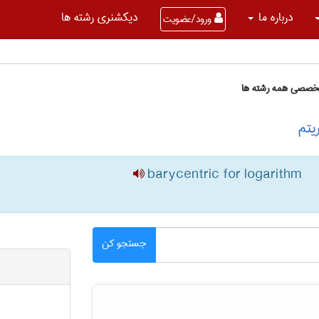
درباره ما
دیکشنری رشته ها
ورود/عضویت
تخصصی همه رشته ها
یتم
barycentric for logarithm
جستجو کن