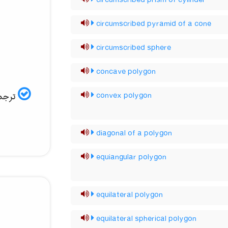
circumscribed prism of cylinder
circumscribed pyramid of a cone
circumscribed sphere
concave polygon
ترجمه
convex polygon
diagonal of a polygon
equiangular polygon
equilateral polygon
equilateral spherical polygon