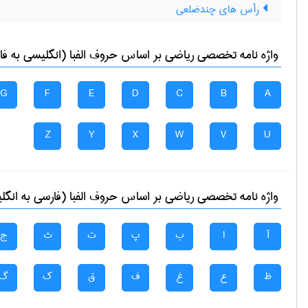
رأس های چندضلعی
واژه نامه تخصصی
رياضی
بر اساس حروف الفبا (انگلیسی به فا
G
F
E
D
C
B
A
Z
Y
X
W
V
U
واژه نامه تخصصی
رياضی
بر اساس حروف الفبا (فارسی به انگل
آ
ا
ب
پ
ت
ث
ج
ظ
ع
غ
ف
ق
ک
گ