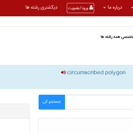
درباره ما
دیکشنری رشته ها
ورود/عضویت
تخصصی همه رشته ها
circumscribed polygon
جستجو کن