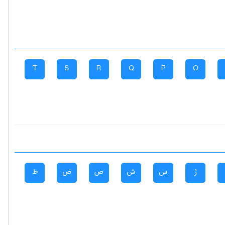
T
S
R
Q
P
O
ژ
س
ش
ص
ض
ط