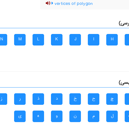
vertices of polygon
رسی)
N
M
L
K
J
I
H
یسی)
چ
ح
خ
د
ذ
ر
ز
ل
م
ن
و
ه
ی