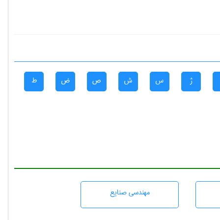
ژ
س
ش
ص
ض
ط
مهندسی صنايع