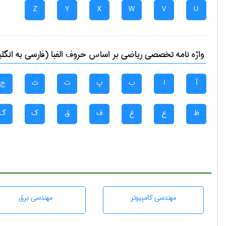
Z
Y
X
W
V
U
واژه نامه تخصصی
رياضی
بر اساس حروف الفبا (فارسی به انگل
آ
ا
ب
پ
ت
ث
ج
ظ
ع
غ
ف
ق
ک
گ
مهندسی كامپيوتر
مهندسی برق