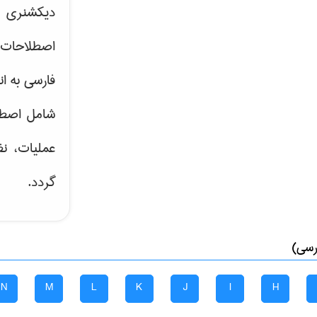
دیکشنری ت
اصطلاحات 
فارسی به ان
شامل اصط
عملیات، نظ
گردد.
رسی)
N
M
L
K
J
I
H