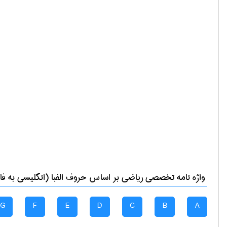
واژه نامه تخصصی
رياضی
بر اساس حروف الفبا (انگلیسی به فا
G
F
E
D
C
B
A