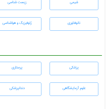
شيمی
زيست شناسی
نانوفناوری
ژئوفيزيك و هواشناسی
پزشكی
پرستاری
علوم آزمايشگاهی
دندانپزشكی