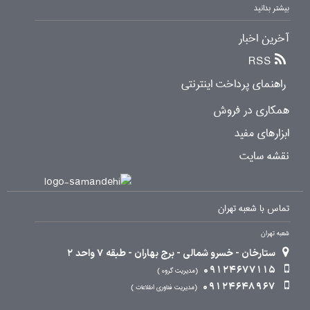
بیشتر بدانید
آخرین اخبار
RSS
راهنمای پرداخت اینترنتی
همکاری در فروش
ابزارهای مفید
نقشه سایت
تماس با شعبه تهران
شعبه تهران
ستارخان - خسرو شمالی - برج بهاران - طبقه 7 واحد 2
09124677115
مدیریت گروه
09124648967
مدیریت فناوری اطلاعات