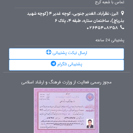
تماس با شعبه کرج
البرز، نظرآباد، الغدیر جنوبی، کوچه غدیر 4 (کوچه شهید
بذرپاچ)، ساختمان ستاره، طبقه 4، پلاک 6
02645408358
پشتیبانی 24 ساعته
ارسال تیکت پشتیبانی
پشتیبانی تلگرام
مجوز رسمی فعالیت از وزارت فرهنگ و ارشاد اسلامی