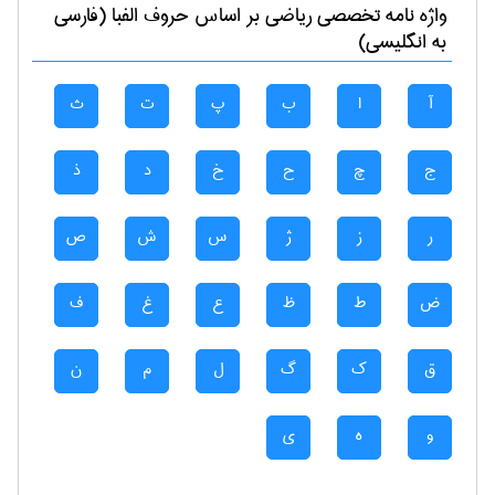
واژه نامه تخصصی
رياضی
بر اساس حروف الفبا (فارسی
به انگلیسی)
آ
ا
ب
پ
ت
ث
ج
چ
ح
خ
د
ذ
ر
ز
ژ
س
ش
ص
ض
ط
ظ
ع
غ
ف
ق
ک
گ
ل
م
ن
و
ه
ی