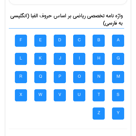
واژه نامه تخصصی
رياضی
بر اساس حروف الفبا (انگلیسی
به فارسی)
F
E
D
C
B
A
L
K
J
I
H
G
R
Q
P
O
N
M
X
W
V
U
T
S
Z
Y