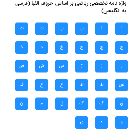
واژه نامه تخصصی
رياضی
بر اساس حروف الفبا (فارسی
به انگلیسی)
آ
ا
ب
پ
ت
ث
ج
چ
ح
خ
د
ذ
ر
ز
ژ
س
ش
ص
ض
ط
ظ
ع
غ
ف
ق
ک
گ
ل
م
ن
و
ه
ی