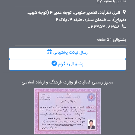
تماس با شعبه کرج
البرز، نظرآباد، الغدیر جنوبی، کوچه غدیر 4 (کوچه شهید
بذرپاچ)، ساختمان ستاره، طبقه 4، پلاک 6
02645408358
پشتیبانی 24 ساعته
ارسال تیکت پشتیبانی
پشتیبانی تلگرام
مجوز رسمی فعالیت از وزارت فرهنگ و ارشاد اسلامی