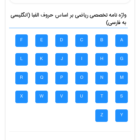
واژه نامه تخصصی
رياضی
بر اساس حروف الفبا (انگلیسی
به فارسی)
F
E
D
C
B
A
L
K
J
I
H
G
R
Q
P
O
N
M
X
W
V
U
T
S
Z
Y