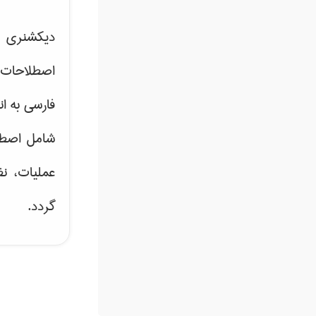
دیکشنری ت
اصطلاحات 
فارسی به ان
شامل اصط
عملیات، نظ
گردد.