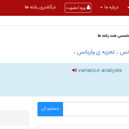
درباره ما
دیکشنری رشته ها
ورود/عضویت
تخصصی همه رشته ها
انس ، تجزیه ی واریانس ،
variance analysis
جستجو کن