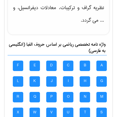
نظریه گراف و تركیبات، معادلات دیفرانسیل
، و
... می گردد.
واژه نامه تخصصی
رياضی
بر اساس حروف الفبا (انگلیسی
به فارسی)
F
E
D
C
B
A
L
K
J
I
H
G
R
Q
P
O
N
M
X
W
V
U
T
S