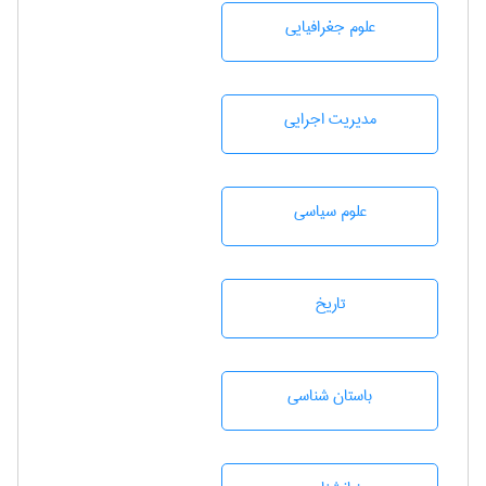
علوم جغرافيايی
مديريت اجرايی
علوم سياسی
تاريخ
باستان شناسی