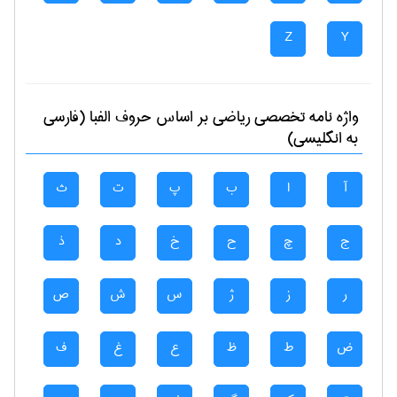
Z
Y
واژه نامه تخصصی
رياضی
بر اساس حروف الفبا (فارسی
به انگلیسی)
آ
ا
ب
پ
ت
ث
ج
چ
ح
خ
د
ذ
ر
ز
ژ
س
ش
ص
ض
ط
ظ
ع
غ
ف