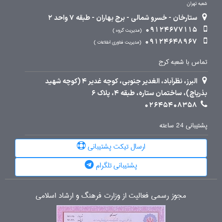
شعبه تهران
ستارخان - خسرو شمالی - برج بهاران - طبقه 7 واحد 2
09124677115
مدیریت گروه
09124648967
مدیریت فناوری اطلاعات
تماس با شعبه کرج
البرز، نظرآباد، الغدیر جنوبی، کوچه غدیر 4 (کوچه شهید
بذرپاچ)، ساختمان ستاره، طبقه 4، پلاک 6
02645408358
پشتیبانی 24 ساعته
ارسال تیکت پشتیبانی
پشتیبانی تلگرام
مجوز رسمی فعالیت از وزارت فرهنگ و ارشاد اسلامی