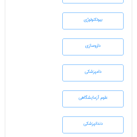
بيوتكنولوژی
داروسازی
دامپزشكی
علوم آزمايشگاهی
دندانپزشكی