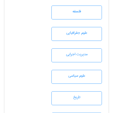
فلسفه
علوم جغرافيايی
مديريت اجرايی
علوم سياسی
تاريخ