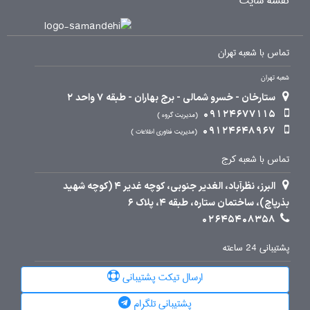
نقشه سایت
تماس با شعبه تهران
شعبه تهران
ستارخان - خسرو شمالی - برج بهاران - طبقه 7 واحد 2
09124677115
مدیریت گروه
09124648967
مدیریت فناوری اطلاعات
تماس با شعبه کرج
البرز، نظرآباد، الغدیر جنوبی، کوچه غدیر 4 (کوچه شهید
بذرپاچ)، ساختمان ستاره، طبقه 4، پلاک 6
02645408358
پشتیبانی 24 ساعته
ارسال تیکت پشتیبانی
پشتیبانی تلگرام