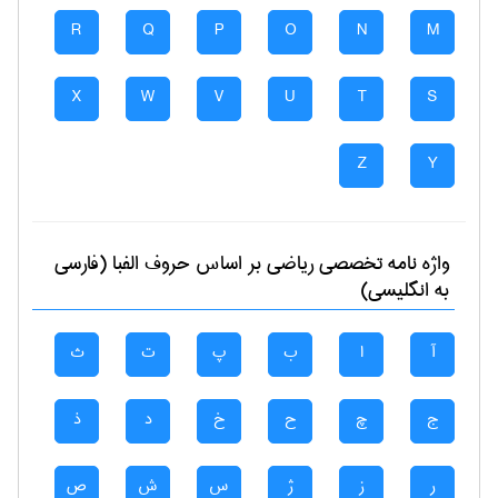
R
Q
P
O
N
M
X
W
V
U
T
S
Z
Y
واژه نامه تخصصی
رياضی
بر اساس حروف الفبا (فارسی
به انگلیسی)
آ
ا
ب
پ
ت
ث
ج
چ
ح
خ
د
ذ
ر
ز
ژ
س
ش
ص