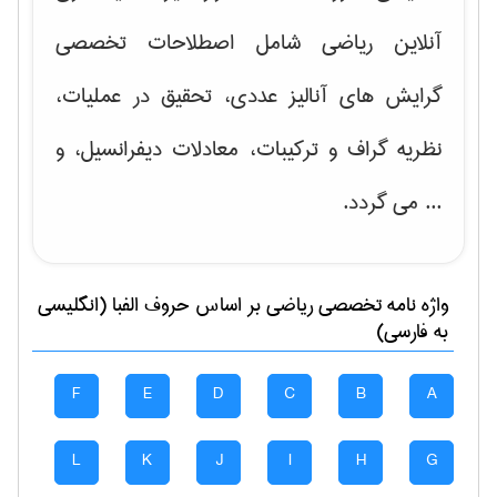
آنلاین ریاضی شامل اصطلاحات تخصصی
گرایش های
آنالیز عددی، تحقیق در عملیات،
نظریه گراف و تركیبات، معادلات دیفرانسیل
، و
... می گردد.
واژه نامه تخصصی
رياضی
بر اساس حروف الفبا (انگلیسی
به فارسی)
F
E
D
C
B
A
L
K
J
I
H
G