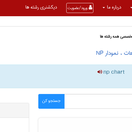
درباره ما
دیکشنری رشته ها
ورود/عضویت
تخصصی همه رشته ها
np chart
جستجو کن