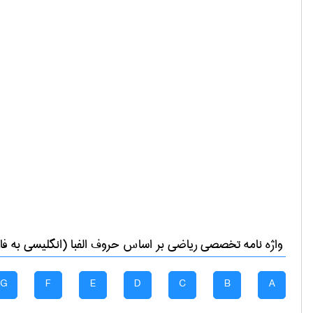
واژه نامه تخصصی
رياضی
بر اساس حروف الفبا (انگلیسی به فا
G
F
E
D
C
B
A