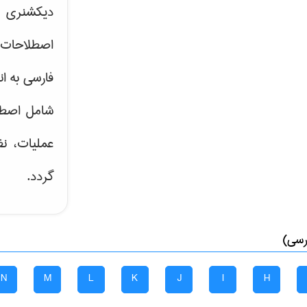
دیکشنری ت
اصطلاحات 
فارسی به ان
شامل اصط
عملیات، نظ
گردد.
رسی)
N
M
L
K
J
I
H