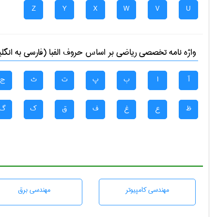
Z
Y
X
W
V
U
واژه نامه تخصصی
رياضی
بر اساس حروف الفبا (فارسی به انگل
آ
ا
ب
پ
ت
ث
ج
ظ
ع
غ
ف
ق
ک
گ
مهندسی كامپيوتر
مهندسی برق