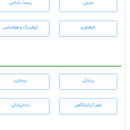
شيمی
زيست شناسی
نانوفناوری
ژئوفيزيك و هواشناسی
پزشكی
پرستاری
علوم آزمايشگاهی
دندانپزشكی