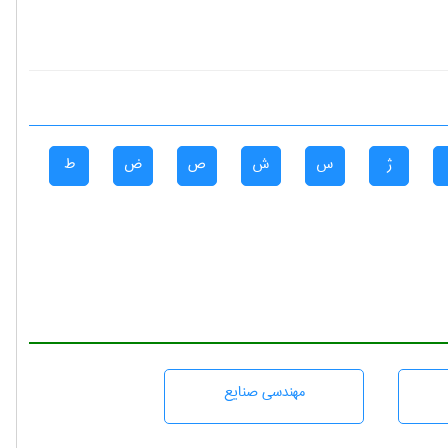
ژ
س
ش
ص
ض
ط
مهندسی صنايع