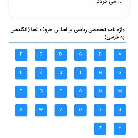
... می گردد.
واژه نامه تخصصی
رياضی
بر اساس حروف الفبا (انگلیسی
به فارسی)
F
E
D
C
B
A
L
K
J
I
H
G
R
Q
P
O
N
M
X
W
V
U
T
S
Z
Y