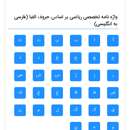
واژه نامه تخصصی
رياضی
بر اساس حروف الفبا (فارسی
به انگلیسی)
آ
ا
ب
پ
ت
ث
ج
چ
ح
خ
د
ذ
ر
ز
ژ
س
ش
ص
ض
ط
ظ
ع
غ
ف
ق
ک
گ
ل
م
ن
و
ه
ی