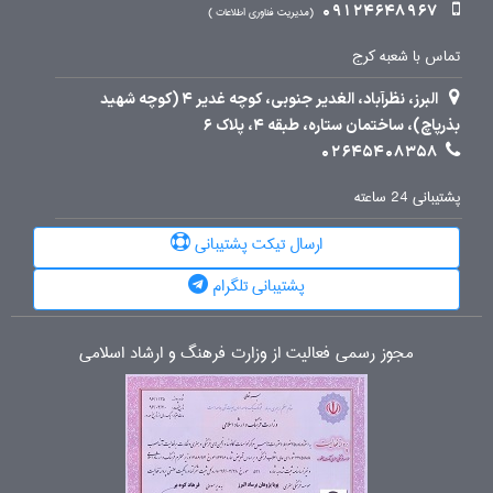
09124648967
مدیریت فناوری اطلاعات
تماس با شعبه کرج
البرز، نظرآباد، الغدیر جنوبی، کوچه غدیر 4 (کوچه شهید
بذرپاچ)، ساختمان ستاره، طبقه 4، پلاک 6
02645408358
پشتیبانی 24 ساعته
ارسال تیکت پشتیبانی
پشتیبانی تلگرام
مجوز رسمی فعالیت از وزارت فرهنگ و ارشاد اسلامی