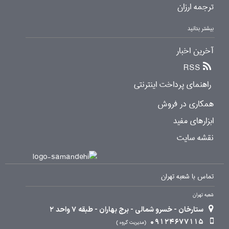
ترجمه ارزان
بیشتر بدانید
آخرین اخبار
RSS
راهنمای پرداخت اینترنتی
همکاری در فروش
ابزارهای مفید
نقشه سایت
تماس با شعبه تهران
شعبه تهران
ستارخان - خسرو شمالی - برج بهاران - طبقه 7 واحد 2
09124677115
مدیریت گروه