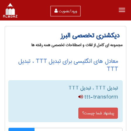
ورود/عضویت
دیکشنری تخصصی البرز
مجموعه ای کامل از لغات و اصطلاحات تخصصی همه رشته ها
معادل های انگلیسی برای تبدیل TTT ، تبدیل
T‌T‌T
تبدیل TTT ، تبدیل T‌T‌T
ttt-transform
پیشنهاد شما چیست؟