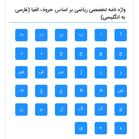
واژه نامه تخصصی
رياضی
بر اساس حروف الفبا (فارسی
به انگلیسی)
آ
ا
ب
پ
ت
ث
ج
چ
ح
خ
د
ذ
ر
ز
ژ
س
ش
ص
ض
ط
ظ
ع
غ
ف
ق
ک
گ
ل
م
ن
و
ه
ی