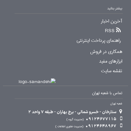
بیشتر بدانید
آخرین اخبار
RSS
راهنمای پرداخت اینترنتی
همکاری در فروش
ابزارهای مفید
نقشه سایت
تماس با شعبه تهران
شعبه تهران
ستارخان - خسرو شمالی - برج بهاران - طبقه 7 واحد 2
09124677115
مدیریت گروه
09124648967
مدیریت فناوری اطلاعات