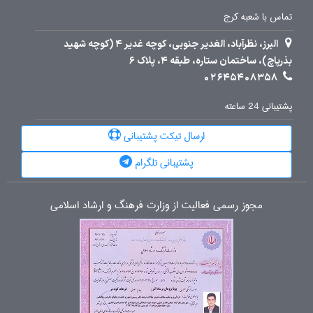
تماس با شعبه کرج
البرز، نظرآباد، الغدیر جنوبی، کوچه غدیر 4 (کوچه شهید
بذرپاچ)، ساختمان ستاره، طبقه 4، پلاک 6
02645408358
پشتیبانی 24 ساعته
ارسال تیکت پشتیبانی
پشتیبانی تلگرام
مجوز رسمی فعالیت از وزارت فرهنگ و ارشاد اسلامی