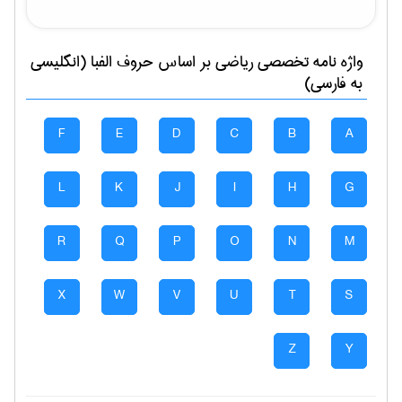
واژه نامه تخصصی
رياضی
بر اساس حروف الفبا (انگلیسی
به فارسی)
F
E
D
C
B
A
L
K
J
I
H
G
R
Q
P
O
N
M
X
W
V
U
T
S
Z
Y