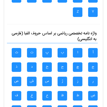
Z
Y
واژه نامه تخصصی
رياضی
بر اساس حروف الفبا (فارسی
به انگلیسی)
آ
ا
ب
پ
ت
ث
ج
چ
ح
خ
د
ذ
ر
ز
ژ
س
ش
ص
ض
ط
ظ
ع
غ
ف