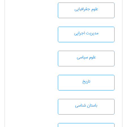
علوم جغرافيايی
مديريت اجرايی
علوم سياسی
تاريخ
باستان شناسی