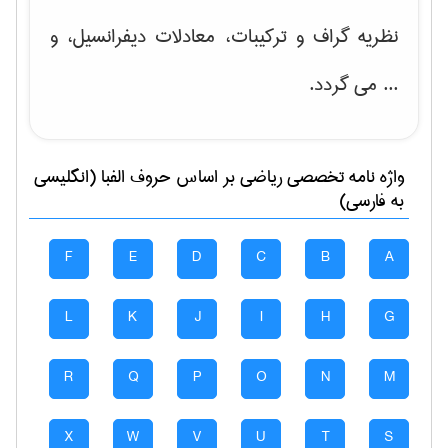
نظریه گراف و تركیبات، معادلات دیفرانسیل
، و
... می گردد.
واژه نامه تخصصی
رياضی
بر اساس حروف الفبا (انگلیسی
به فارسی)
F
E
D
C
B
A
L
K
J
I
H
G
R
Q
P
O
N
M
X
W
V
U
T
S