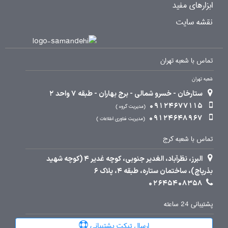
ابزارهای مفید
نقشه سایت
تماس با شعبه تهران
شعبه تهران
ستارخان - خسرو شمالی - برج بهاران - طبقه 7 واحد 2
09124677115
مدیریت گروه
09124648967
مدیریت فناوری اطلاعات
تماس با شعبه کرج
البرز، نظرآباد، الغدیر جنوبی، کوچه غدیر 4 (کوچه شهید
بذرپاچ)، ساختمان ستاره، طبقه 4، پلاک 6
02645408358
پشتیبانی 24 ساعته
ارسال تیکت پشتیبانی