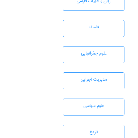
زبان و ادبيات فارسی
فلسفه
علوم جغرافيايی
مديريت اجرايی
علوم سياسی
تاريخ