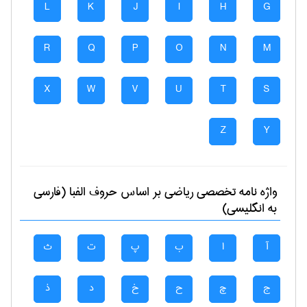
L
K
J
I
H
G
R
Q
P
O
N
M
X
W
V
U
T
S
Z
Y
واژه نامه تخصصی
رياضی
بر اساس حروف الفبا (فارسی
به انگلیسی)
آ
ا
ب
پ
ت
ث
ج
چ
ح
خ
د
ذ