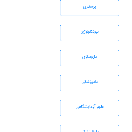
پرستاری
بيوتكنولوژی
داروسازی
دامپزشكی
علوم آزمايشگاهی
دندانپزشكی