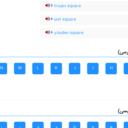
trojan square
unit square
youden square
رسی)
N
M
L
K
J
I
H
یسی)
چ
ح
خ
د
ذ
ر
ز