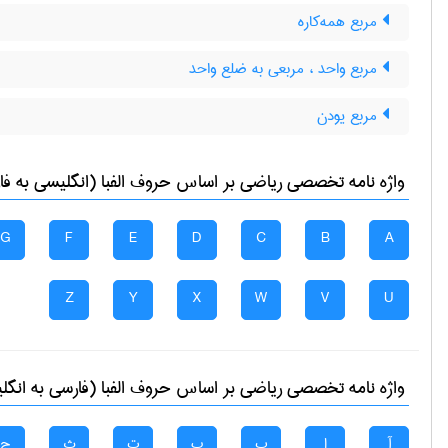
مربع همه‌کاره
مربع واحد ، مربعی به ضلع واحد
مربع یودن
واژه نامه تخصصی
رياضی
بر اساس حروف الفبا (انگلیسی به فا
G
F
E
D
C
B
A
Z
Y
X
W
V
U
واژه نامه تخصصی
رياضی
بر اساس حروف الفبا (فارسی به انگل
آ
ا
ب
پ
ت
ث
ج