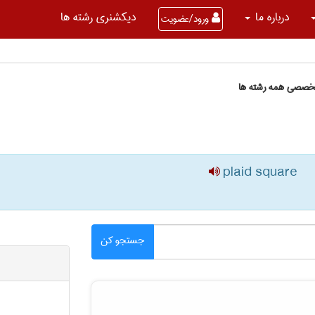
درباره ما
دیکشنری رشته ها
ورود/عضویت
تخصصی همه رشته ها
plaid square
جستجو کن