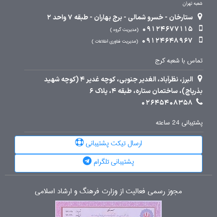
شعبه تهران
ستارخان - خسرو شمالی - برج بهاران - طبقه 7 واحد 2
09124677115
مدیریت گروه
09124648967
مدیریت فناوری اطلاعات
تماس با شعبه کرج
البرز، نظرآباد، الغدیر جنوبی، کوچه غدیر 4 (کوچه شهید
بذرپاچ)، ساختمان ستاره، طبقه 4، پلاک 6
02645408358
پشتیبانی 24 ساعته
ارسال تیکت پشتیبانی
پشتیبانی تلگرام
مجوز رسمی فعالیت از وزارت فرهنگ و ارشاد اسلامی