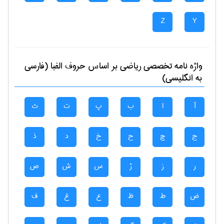
Z
Y
واژه نامه تخصصی
رياضی
بر اساس حروف الفبا (فارسی
به انگلیسی)
آ
ا
ب
پ
ت
ث
ج
چ
ح
خ
د
ذ
ر
ز
ژ
س
ش
ص
ض
ط
ظ
ع
غ
ف