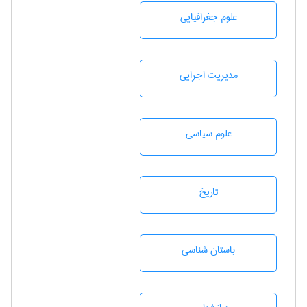
علوم جغرافيايی
مديريت اجرايی
علوم سياسی
تاريخ
باستان شناسی