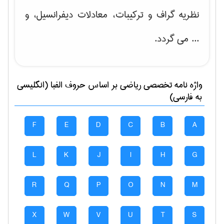
نظریه گراف و تركیبات، معادلات دیفرانسیل
، و
... می گردد.
واژه نامه تخصصی
رياضی
بر اساس حروف الفبا (انگلیسی
به فارسی)
F
E
D
C
B
A
L
K
J
I
H
G
R
Q
P
O
N
M
X
W
V
U
T
S