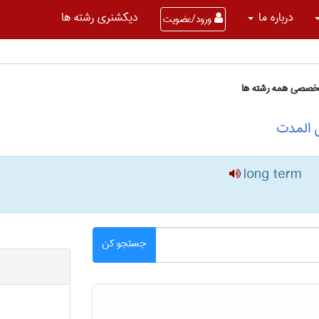
درباره ما
دیکشنری رشته ها
ورود/عضویت
تخصصی همه رشته ها
ل المدت
long term
جستجو کن