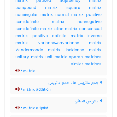
matrix packed adjacency matrix
compound matrix square matrix
nonsingular matrix normal matrix positive
semidefinite matrix nonnegative
semidefinite matrix alias matrix consensual
matrix positive definite matrix inverse
matrix variance-covariance matrix
Vandermonde matrix incidence matrix
unitary matrix unit matrix sparse matrices
similar matrices
matrix
جمع ماتریس ها ، جمع ماتریس
matrix addition
ماتریس الحاقی
matrix adjoint