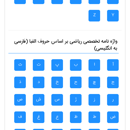
Z
Y
واژه نامه تخصصی
رياضی
بر اساس حروف الفبا (فارسی
به انگلیسی)
آ
ا
ب
پ
ت
ث
ج
چ
ح
خ
د
ذ
ر
ز
ژ
س
ش
ص
ض
ط
ظ
ع
غ
ف