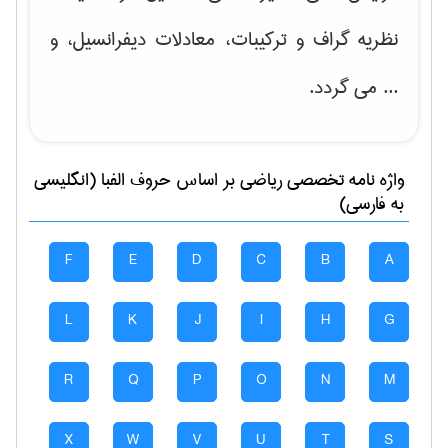
نظریه گراف و تركیبات، معادلات دیفرانسیل
، و
... می گردد.
واژه نامه تخصصی
رياضی
بر اساس حروف الفبا (انگلیسی
به فارسی)
F
E
D
C
B
A
L
K
J
I
H
G
R
Q
P
O
N
M
X
W
V
U
T
S