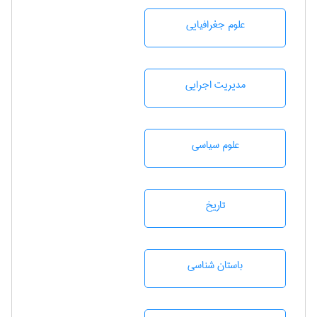
علوم جغرافيايی
مديريت اجرايی
علوم سياسی
تاريخ
باستان شناسی